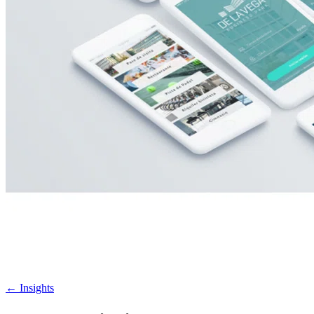
←
Insights