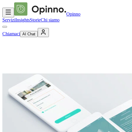
Opinno
Servizi
Insights
Storie
Chi siamo
Chiamaci
AI Chat