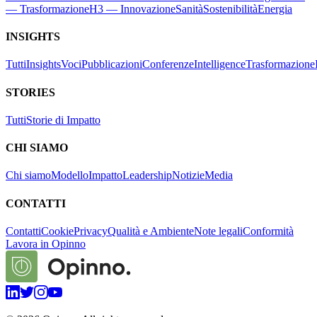
— Trasformazione
H3 — Innovazione
Sanità
Sostenibilità
Energia
INSIGHTS
Tutti
Insights
Voci
Pubblicazioni
Conferenze
Intelligence
Trasformazione
STORIES
Tutti
Storie di Impatto
CHI SIAMO
Chi siamo
Modello
Impatto
Leadership
Notizie
Media
CONTATTI
Contatti
Cookie
Privacy
Qualità e Ambiente
Note legali
Conformità
Lavora in Opinno