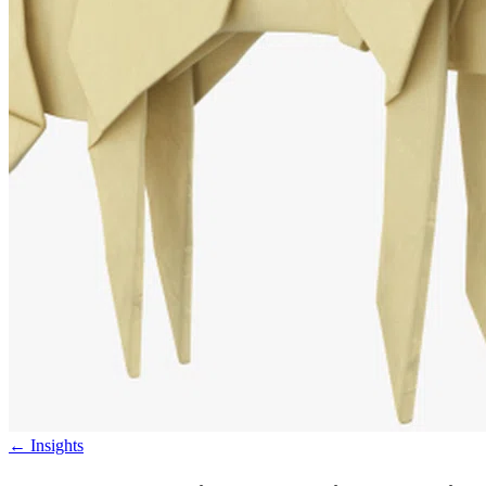
←
Insights