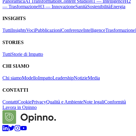
Panoramica
AI Transformation
Content Studio
H1 — Intelligence
H2
— Trasformazione
H3 — Innovazione
Sanità
Sostenibilità
Energia
INSIGHTS
Tutti
Insights
Voci
Pubblicazioni
Conferenze
Intelligence
Trasformazione
STORIES
Tutti
Storie di Impatto
CHI SIAMO
Chi siamo
Modello
Impatto
Leadership
Notizie
Media
CONTATTI
Contatti
Cookie
Privacy
Qualità e Ambiente
Note legali
Conformità
Lavora in Opinno