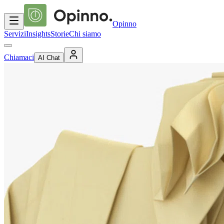
Opinno
Servizi
Insights
Storie
Chi siamo
Chiamaci
AI Chat