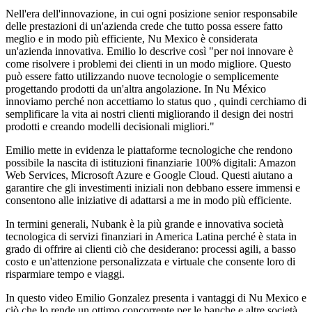
Nell'era dell'innovazione, in cui ogni posizione senior responsabile
delle prestazioni di un'azienda crede che tutto possa essere fatto
meglio e in modo più efficiente, Nu Mexico è considerata
un'azienda innovativa. Emilio lo descrive così "per noi innovare è
come risolvere i problemi dei clienti in un modo migliore. Questo
può essere fatto utilizzando nuove tecnologie o semplicemente
progettando prodotti da un'altra angolazione. In Nu México
innoviamo perché non accettiamo lo status quo , quindi cerchiamo di
semplificare la vita ai nostri clienti migliorando il design dei nostri
prodotti e creando modelli decisionali migliori."
Emilio mette in evidenza le piattaforme tecnologiche che rendono
possibile la nascita di istituzioni finanziarie 100% digitali: Amazon
Web Services, Microsoft Azure e Google Cloud. Questi aiutano a
garantire che gli investimenti iniziali non debbano essere immensi e
consentono alle iniziative di adattarsi a me in modo più efficiente.
In termini generali, Nubank è la più grande e innovativa società
tecnologica di servizi finanziari in America Latina perché è stata in
grado di offrire ai clienti ciò che desiderano: processi agili, a basso
costo e un'attenzione personalizzata e virtuale che consente loro di
risparmiare tempo e viaggi.
In questo video Emilio Gonzalez presenta i vantaggi di Nu Mexico e
ciò che lo rende un ottimo concorrente per le banche e altre società