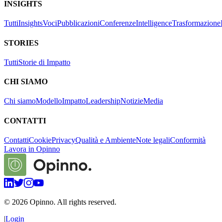
INSIGHTS
Tutti
Insights
Voci
Pubblicazioni
Conferenze
Intelligence
Trasformazione
STORIES
Tutti
Storie di Impatto
CHI SIAMO
Chi siamo
Modello
Impatto
Leadership
Notizie
Media
CONTATTI
Contatti
Cookie
Privacy
Qualità e Ambiente
Note legali
Conformità
Lavora in Opinno
©
2026
Opinno. All rights reserved.
|
Login