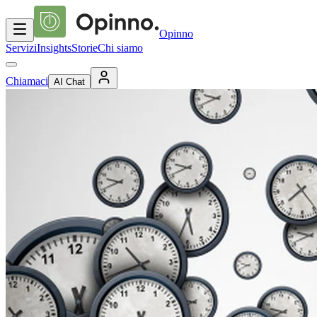
Opinno
Servizi
Insights
Storie
Chi siamo
Chiamaci
AI Chat