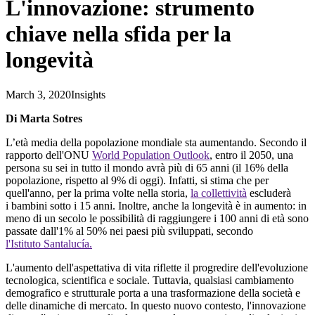
L'innovazione: strumento
chiave nella sfida per la
longevità
March 3, 2020
Insights
Di Marta Sotres
L’età media della popolazione mondiale sta aumentando
.
S
econdo il
rapporto dell'ONU
World
Population
Outlook
, e
ntro il 2050, una
persona su sei in tutto il mondo avrà più di 65 anni (il 16% della
popolazione, rispetto al 9% di oggi
)
. In
fatti
, si stima che per
quell'anno
, per la prima volte nella storia,
la collettività
escluderà
i
bambini
sotto i 15 anni
. Inoltre, anche la longevità è in aumento: in
meno di un secolo le possibilità di raggiungere i 100 anni di età sono
passate dall'1% al 50% nei paesi più sviluppati, secondo
l'Istituto
Santalucía
.
L'aumento dell'as
pettativa di vita riflette il progredire dell
'evoluzione
tecn
ologica, scientifica e sociale
. Tuttavia, qualsiasi cambiamento
demografico e strutturale porta a una trasformazione della società e
delle dinamiche di mercato. In questo nuovo contesto, l'innovazione