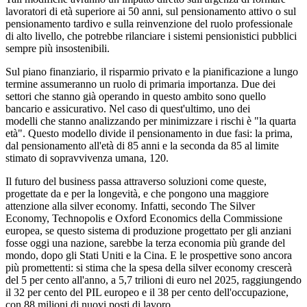
lavoratori di età superiore ai 50 anni, sul pensionamento attivo o sul
pensionamento tardivo e sulla reinvenzione del ruolo professionale
di alto livello, che potrebbe rilanciare i sistemi pensionistici pubblici
sempre più insostenibili.
Sul piano finanziario
, il risparmio privato e la pianificazione a lungo
termine
assumeranno un ruolo di primaria importanza
. Due dei
settori che
stanno già operando in questo ambito
sono quello
bancario e assicurativo. Nel caso d
i quest'ultimo
,
uno dei
modelli
che stanno
analizzando
per minimizzare i rischi è "la quarta
età". Questo modello divide il pensionamento in due fasi: la prima,
dal pensionamento all'età di 85 anni e la seconda da 85 al limite
stimato di sopravvivenza umana, 120.
Il futuro del business passa attraverso soluzioni come queste,
progettate da e per la longevità, e che pongono una maggiore
attenzione a
lla silver
economy.
Infatti, secondo The Silver
Economy,
Technopolis
e Oxford
Economics
della Commissione
europea, se questo sistema di produzione progettato per gli anziani
fosse oggi una nazione, sarebbe la terza economia più grande del
mondo, dopo gli Stati Uniti e la Cina. E le prospettive sono ancora
più promettenti: si stima che la spesa
della s
ilver
economy
crescerà
del 5 per cento all'anno, a 5,7 trilioni di euro nel 2025, raggiungendo
il 32 per cento del PIL europeo e il 38 per cento dell'occupazione,
con 88 milioni di nuovi posti di lavoro.