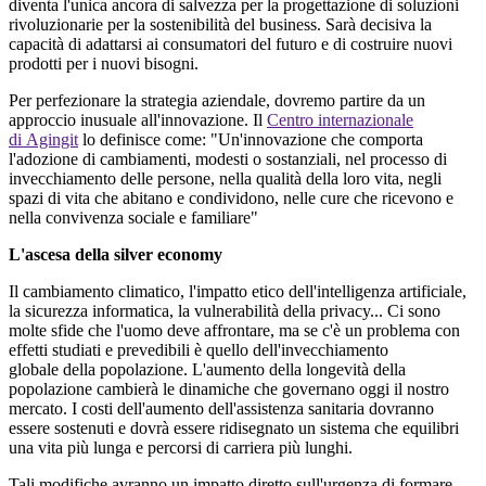
diventa l'unica ancora di salvezza per la progettazione di soluzioni
rivoluzionarie per la sostenibilità del business. Sarà decisiva la
capacità di adattarsi ai consumatori del futuro e di costruire nuovi
prodotti per i nuovi bisogni.
Per perfezionare la strategia aziendale, dovremo partire da un
approccio inusuale all'innovazione. Il
Centro internazional
e
di
Agingit
lo definisce come:
"Un'innovazione che comporta
l'adozione di cambiamenti, modesti o sostanziali, nel processo di
invecchiamento delle persone, nella qualità della loro vita, negli
spazi di vita che abitano e condividono, nelle cure che ricevono e
nella convivenza sociale e familiare"
L'ascesa
della silver
economy
Il cambiamento climatico, l'impatto etico dell'intelligenza artificiale,
la sicurezza informatica, la vulnerabilità della privacy... Ci sono
molte sfide che l'uomo deve affrontare, ma se c'è
un problema
con
effetti
studiati e prevedibili è quello
dell'invecchiamento
globale
della popolazione
. L'aumento della longevità della
popolazione
cambierà le dinamiche che governano oggi il nostro
mercato
. I costi dell'aumento dell'assistenza sanitaria dovranno
essere sostenuti e dovrà essere ridisegnato un sistema che equilibri
una vita più lunga e percorsi di carriera più lunghi.
Tali modifiche avranno un impatto diretto sull'urgenza
di formare