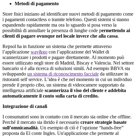
Metodi di pagamento
Store fisici iniziano ad identificare nuovi metodi di pagamento come
i pagamenti contactless o tramite telefono. Questi sistemi si stanno
espandendo rapidamente ma ora lo sguardo si posa verso la
possibilità di annullare la presenza di lunghe code p
ermettendo ai
clienti di pagare ovunque nel locale invece che alla cassa
.
Repsol ha in funzione un sistema che permette attraverso
l’applicazione
way&go
con l’applicazione del Wallet di
scannerizzare i prodotti e pagare direttamente. Al momento può
essere utilizzato negli store di Madrid, Biscay e Valencia. Nel settore
bancario si è alla ricerca di soluzioni simili. Ad esempio BBVA sta
sviluppando
un sistema di riconoscimento facciale
da utilizzare in
ristoranti self service. L’idea è che nel momento in cui un individuo
prende il proprio cibo, un sistema di videocamere supportato da
intelligenza artificiale
scannerizza il viso del cliente e addebita
automaticamente il conto sulla carta di credito.
Integrazione di canali
I consumatori sono in contatto con il mercato sia online che offline.
Perché il mercato sia ibrido è necessario
creare strategie basate
sull’omnicanalità
. Un esempio di ciò è l’opzione “hands-free”
proposta da El conte Ingles. Un'applicazione che permette al