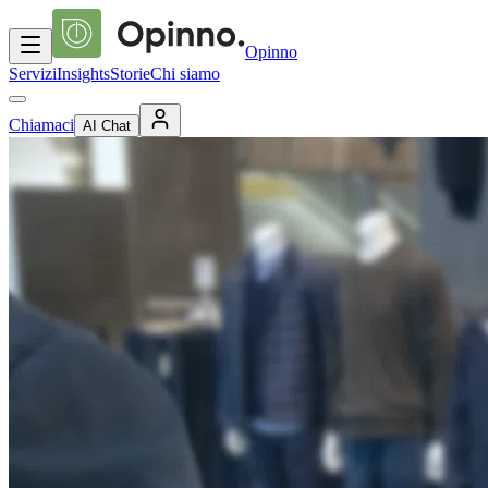
Opinno
Servizi
Insights
Storie
Chi siamo
Chiamaci
AI Chat