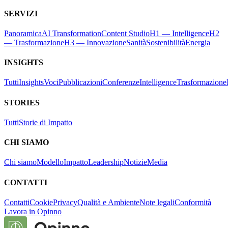
SERVIZI
Panoramica
AI Transformation
Content Studio
H1 — Intelligence
H2
— Trasformazione
H3 — Innovazione
Sanità
Sostenibilità
Energia
INSIGHTS
Tutti
Insights
Voci
Pubblicazioni
Conferenze
Intelligence
Trasformazione
STORIES
Tutti
Storie di Impatto
CHI SIAMO
Chi siamo
Modello
Impatto
Leadership
Notizie
Media
CONTATTI
Contatti
Cookie
Privacy
Qualità e Ambiente
Note legali
Conformità
Lavora in Opinno