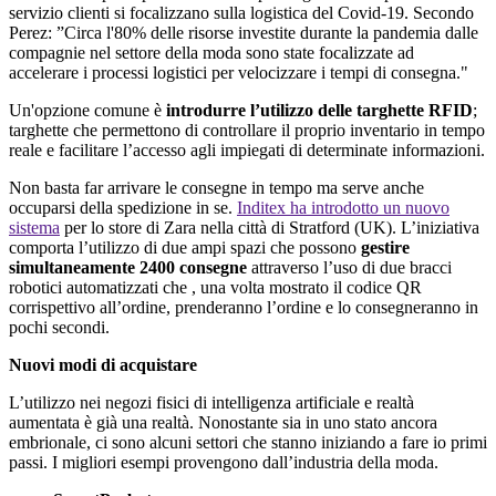
servizio clienti si focalizzano sulla logistica del Covid-19. Secondo
Perez: ”Circa l'80% delle risorse investite durante la pandemia dalle
compagnie nel settore della moda sono state focalizzate ad
accelerare i processi logistici per velocizzare i tempi di consegna."
Un'opzione comune è
introdurre l’utilizzo delle targhette RFID
;
targhette che permettono di controllare il proprio inventario in tempo
reale e facilitare l’accesso agli impiegati di determinate informazioni.
Non basta far arrivare le consegne in tempo ma serve anche
occuparsi della spedizione in se.
Inditex ha introdotto un nuovo
sistema
per lo store di Zara nella città di Stratford (UK). L’iniziativa
comporta l’utilizzo di due ampi spazi che possono
gestire
simultaneamente 2400 consegne
attraverso l’uso di due bracci
robotici automatizzati che , una volta mostrato il codice QR
corrispettivo all’ordine, prenderanno l’ordine e lo consegneranno in
pochi secondi.
Nuovi modi di acquistare
L’utilizzo nei negozi fisici di intelligenza artificiale e realtà
aumentata è già una realtà. Nonostante sia in uno stato ancora
embrionale, ci sono alcuni settori che stanno iniziando a fare io primi
passi. I migliori esempi provengono dall’industria della moda.