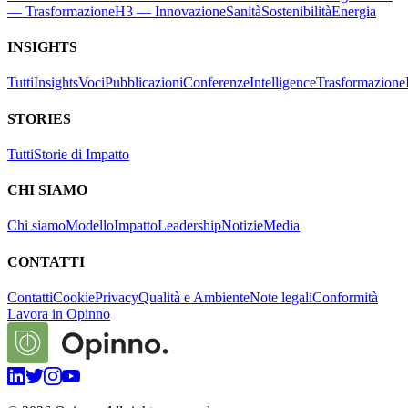
— Trasformazione
H3 — Innovazione
Sanità
Sostenibilità
Energia
INSIGHTS
Tutti
Insights
Voci
Pubblicazioni
Conferenze
Intelligence
Trasformazione
STORIES
Tutti
Storie di Impatto
CHI SIAMO
Chi siamo
Modello
Impatto
Leadership
Notizie
Media
CONTATTI
Contatti
Cookie
Privacy
Qualità e Ambiente
Note legali
Conformità
Lavora in Opinno