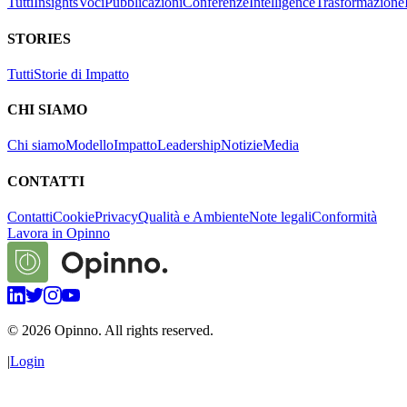
Tutti
Insights
Voci
Pubblicazioni
Conferenze
Intelligence
Trasformazione
STORIES
Tutti
Storie di Impatto
CHI SIAMO
Chi siamo
Modello
Impatto
Leadership
Notizie
Media
CONTATTI
Contatti
Cookie
Privacy
Qualità e Ambiente
Note legali
Conformità
Lavora in Opinno
©
2026
Opinno. All rights reserved.
|
Login