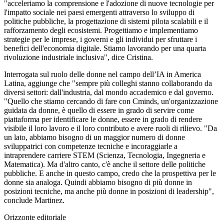
"acceleriamo la comprensione e l'adozione di nuove tecnologie per
l'impatto sociale nei paesi emergenti attraverso lo sviluppo di
politiche pubbliche, la progettazione di sistemi pilota scalabili e il
rafforzamento degli ecosistemi. Progettiamo e implementiamo
strategie per le imprese, i governi e gli individui per sfruttare i
benefici dell'economia digitale. Stiamo lavorando per una quarta
rivoluzione industriale inclusiva", dice Cristina.
Interrogata sul ruolo delle donne nel campo dell’IA in America
Latina, aggiunge che "sempre più colleghi stanno collaborando da
diversi settori: dall'industria, dal mondo accademico e dal governo.
"Quello che stiamo cercando di fare con Cminds, un'organizzazione
guidata da donne, è quello di essere in grado di servire come
piattaforma per identificare le donne, essere in grado di rendere
visibile il loro lavoro e il loro contributo e avere ruoli di rilievo. "Da
un lato, abbiamo bisogno di un maggior numero di donne
sviluppatrici con competenze tecniche e incoraggiarle a
intraprendere carriere STEM (Scienza, Tecnologia, Ingegneria e
Matematica). Ma d'altro canto, c'è anche il settore delle politiche
pubbliche. E anche in questo campo, credo che la prospettiva per le
donne sia analoga. Quindi abbiamo bisogno di più donne in
posizioni tecniche, ma anche più donne in posizioni di leadership",
conclude Martinez.
Orizzonte editoriale