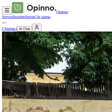
Opinno
Servizi
Insights
Storie
Chi siamo
Chiamaci
AI Chat