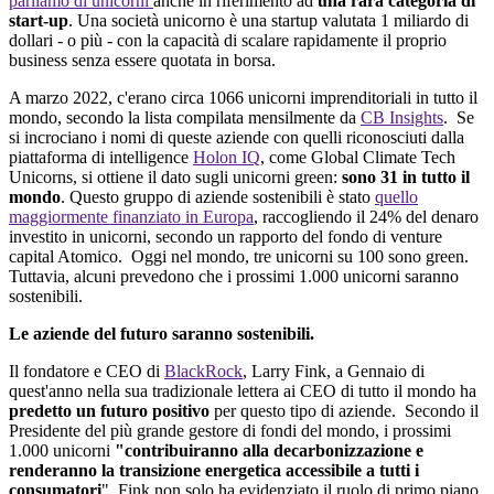
parliamo
di
unicorni
anche in
riferimento
ad
una rara
categoria
di
start
-up
. Una
società
unicorno
è
una startup
valutata
1
miliardo
di
dollari
- o
più
- con la
capacità
di
scalare
rapidamente
il
proprio
business
senza
essere
quotata
in
borsa
.
A marzo 2022,
c'erano
circa 1066
unicorni
imprenditoriali
in
tutto
il
mondo,
secondo
la lista
compilata
mensilmente
da
CB
Insights
.
Se
si
incrociano
i
nomi
di
queste
aziende
con
quelli
riconosciuti
dalla
piattaforma
di
intelligence
Holon
IQ
, come Global
Climate
Tech
Unicorns
, si
ottiene
il
dato
sugli
unicorni
green
:
sono
31 in
tutto
il
mondo
.
Questo
gruppo
di
aziende
sostenibili
è
stato
quello
maggiormente
finanziato
in Europa
,
raccogliendo
il
24% del
denaro
investito
in
unicorni
,
secondo
un
rapporto
del fondo di venture
capital
Atomico
.
Oggi
nel mondo,
tre
unicorni
su 100
sono
green
.
Tuttavia
,
alcuni
prevedono
che i
prossimi
1.000
unicorni
saranno
sostenibili
.
Le
aziende
del futuro
saranno
sostenibili.
Il
fondatore
e CEO di
BlackRock
, Larry
Fink
, a
Gennaio
di
quest'anno
nella
sua
tradizionale
lettera
ai
CEO di
tutto
il
mondo
ha
predetto
un futuro positivo
per
questo
tipo di
aziende
.
Secondo
il
Presidente
del
più
grande gestore di
fondi
del mondo, i
prossimi
1.000
unicorni
"
contribuiranno
alla
decarbonizzazione
e
renderanno
la
transizione
energetica
accessibile
a
tutti
i
consumatori
".
Fink
non solo ha
evidenziato
il
ruolo
di primo piano