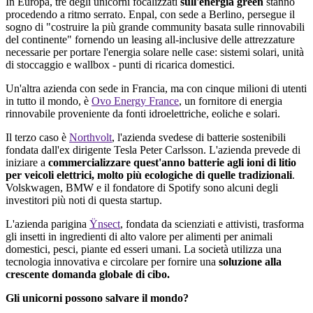
In Europa,
tre
degli
unicorni
focalizzati
sull'energia
green
stanno
procedendo
a ritmo serrato.
Enpal
, con sede a
Berlino
,
persegue
il
sogno
di "
costruire
la
più
grande
community
basata
sulle
rinnovabili
del continente"
fornendo
un leasing
all
-inclusive
delle
attrezzature
necessarie
per portare
l'energia
solare
nelle
case:
sistemi
solari,
unità
di
stoccaggio
e
wallbox
-
punti
di
ricarica
domestici
.
Un'altra azienda con sede in Francia, ma con cinque milioni di utenti
in tutto il mondo, è
Ovo Energy France
, un fornitore di energia
rinnovabile proveniente da fonti idroelettriche, eoliche e solari.
Il
terzo
caso è
Northvolt
,
l'azienda
svedese
di
batterie
sostenibili
fondata
dall'ex
dirigente Tesla Peter
Carlsson
.
L'azienda
prevede
di
iniziare
a
commercializzare
quest'anno
batterie
agli
ioni
di litio
per
veicoli
elettrici
,
molto
più
ecologiche
di
quelle
tradizionali
.
Volskwagen
, BMW e
il
fondatore
di Spotify
sono
alcuni
degli
investitori
più
noti
di
questa
startup.
L'azienda
parigina
Ÿnsect
,
fondata
da
scienziati
e
attivisti
, trasforma
gli
insetti
in
ingredienti
di alto
valore
per
alimenti
per
animali
domestici
,
pesci
, piante
ed
esseri
umani
. La
società
utilizza
una
tecnologia
innovativa e
circolare
per
fornire
una
soluzione
alla
crescente
domanda
globale
di cibo.
Gli
unicorni
possono
salvare
il
mondo?