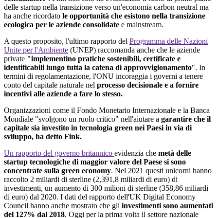
delle
startup
nella
transizione
verso
un'economia
carbon
neutral
ma
ha anche
ricordato
le
opportunità
che
esistono
nella
transizione
ecologica
per le
aziende
consolidate
e mainstream.
A
questo
proposito
,
l'ultimo
rapporto
del
Programma
delle
Nazioni
Unite
per
l'Ambiente
(UNEP)
raccomanda
anche che le
aziende
private
"
implementino
pratiche
sostenibili
,
certificate
e
identificabili
lungo
tutta
la catena di
approvvigionamento
". In
termini
di
regolamentazione
,
l'ONU
incoraggia
i
governi
a
tenere
conto del
capitale
naturale
nel
processo
decisionale
e a
fornire
incentivi
alle
aziende
a
fare
lo
stesso
.
Organizzazioni
come
il
Fondo Monetario
Internazionale
e la Banca
Mondiale
"
svolgono
un
ruolo
critico
"
nell'aiutare
a
garantire
che
il
capitale
sia
investito
in
tecnologia
green
nei
Paesi
in
via
di
sviluppo
, ha
detto
Fink
.
Un
rapporto
del
governo
britannico
evidenzia
che
metà
delle
startup
tecnologiche
di
maggior
valore
del
Paese
si
sono
concentrate
sulla
green
economy
. Nel 2021
questi
unicorni
hanno
raccolto
2
miliardi
di
sterline
(2,391,8
miliardi
di euro) di
investimenti
, un aumento di 300
milioni
di
sterline
(358,86
miliardi
di euro)
dal
2020. I
dati
del
rapporto
dell'UK
Digital
Economy
Council
hanno
anche
mostrato
che
gli
investimenti
sono
aumentati
del 127%
dal
2018
.
Oggi
per la prima volta
il
settore
nazionale