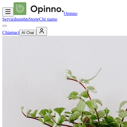
Opinno
Servizi
Insights
Storie
Chi siamo
Chiamaci
AI Chat