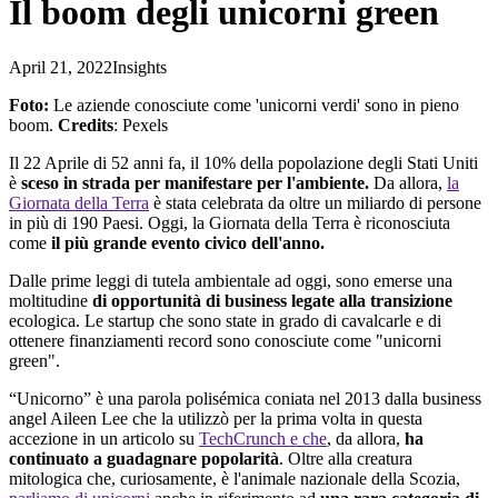
Il boom degli unicorni green
April 21, 2022
Insights
Foto
:
Le
aziende
conosciute
come '
unicorni
verdi
'
sono
in
pieno
boom.
Credits
:
Pexels
Il 22 Aprile di 52 anni fa, il 10% della popolazione degli Stati Uniti
è
sceso in strada per manifestare per l'ambiente.
Da allora,
la
Giornata della Terra
è stata celebrata da oltre un miliardo di persone
in più di 190 Paesi. Oggi, la Giornata della Terra è riconosciuta
come
il più grande evento civico dell'anno.
Dalle
prime
leggi
di tutela
ambientale
ad
oggi
,
sono
emerse
una
moltitudine
di
opportunità
di
business
legate
alla
transizione
ecologica
. Le startup che
sono
state
in grado di
cavalcarle
e di
ottenere
finanziamenti
record
sono
conosciute
come "
unicorni
green
".
“
Unicorno
” è una parola polisémica
coniata
nel 2013 dalla
business
angel
Aileen Lee che la
utilizzò
per la prima volta in
questa
accezione
in un
articolo
su
TechCrunch
e che
, da
allora
,
ha
continuato
a
guadagnare
popolarità
.
Oltre
alla
creatura
mitologica
che, curiosamente, è
l'animale
nazionale
della
Scozia
,