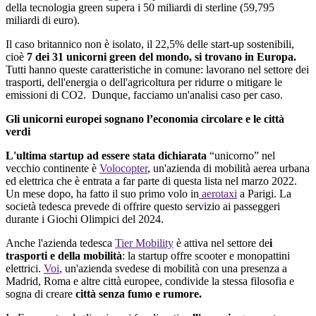
della
tecnologia
green
supera i 50
miliardi
di
sterline
(59,795
miliardi
di euro).
Il
caso
britannico
non è
isolato
,
il
22,5%
delle
start
-up
sostenibili
,
cioè
7
dei
31
unicorni
green
del mondo, si
trovano
in Europa.
Tutti
hanno
queste
caratteristiche
in
comune
:
lavorano
nel
settore
dei
trasporti
,
dell'energia
o
dell'agricoltura
per
ridurre
o mitigare le
emissioni
di CO2.
Dunque
,
facciamo
un'analisi
caso per caso.
Gli unicorni europei sognano l’economia circolare e le città
verdi
L'ultima
startup ad
essere
stata
dichiarata
“
unicorno
” nel
vecchio
continente è
Volocopter
,
un'azienda
di
mobilità
aerea
urbana
ed
elettrica
che è
entrata
a
far
parte di
questa
lista nel marzo 2022.
Un mese dopo, ha
fatto
il
suo
primo
volo
in
aerotaxi
a
Parigi
. La
società
tedesca
prevede
di
offrire
questo
servizio
ai
passeggeri
durante i
Giochi
Olimpici
del 2024.
Anche
l'azienda
tedesca
Tier
Mobility
è
attiva
nel
settore
de
i
trasporti
e
della
mobilità
:
la startup
offre
scooter e
monopattini
elettrici
.
Voi
,
un'azienda
svedese
di
mobilità
con una
presenza
a
Madrid, Roma e
altre
città
europee,
condivide
la
stessa
filosofia
e
sogna
di creare
città
senza
fumo
e
rumore.