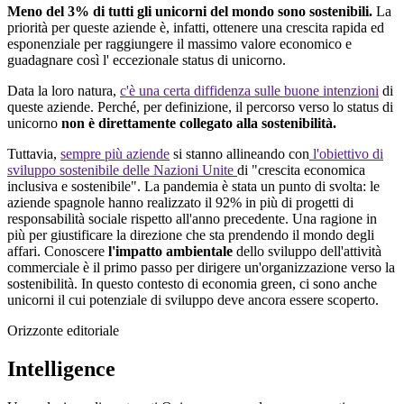
Meno del 3% di
tutti
gli
unicorni
del mondo
sono
sostenibili
.
La
priorità
per
queste
aziende
è,
infatti
,
ottenere
una
crescita
rapida
ed
esponenziale
per
raggiungere
il
massimo
valore
economico
e
guadagnare
così
l'
eccezionale
status di
unicorno
.
Data
la loro
natura,
c'è
una
certa
diffidenza
sulle
buone
intenzioni
di
queste
aziende
. Perché, per
definizione
,
il
percorso
verso lo status di
unicorno
non è
direttamente
collegato
alla
sostenibilità
.
Tuttavia,
sempre più aziende
si stanno allineando con
l'obiettivo di
sviluppo sostenibile delle Nazioni Unite
di "crescita economica
inclusiva e sostenibile".
La pandemia è stata un punto di svolta: le
aziende spagnole hanno realizzato il 92% in più di progetti di
responsabilità sociale rispetto all'anno precedente. Una ragione in
più per giustificare la direzione che sta prendendo il mondo degli
affari. Conoscere
l'impatto ambientale
dello sviluppo dell'attività
commerciale è il primo passo per dirigere un'organizzazione verso la
sostenibilità. In questo contesto di economia green, ci sono anche
unicorni il cui potenziale di sviluppo deve ancora essere scoperto.
Orizzonte editoriale
Intelligence