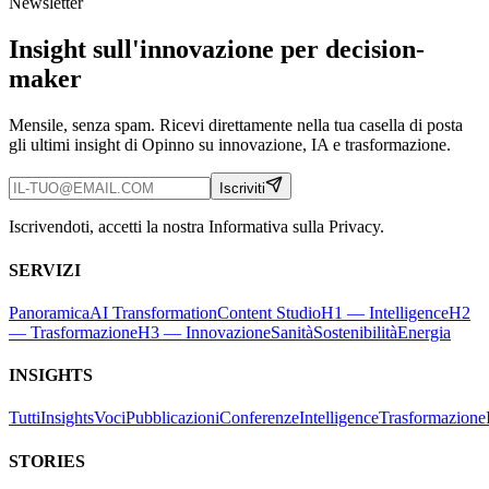
Newsletter
Insight sull'innovazione per decision-
maker
Mensile, senza spam. Ricevi direttamente nella tua casella di posta
gli ultimi insight di Opinno su innovazione, IA e trasformazione.
Iscriviti
Iscrivendoti, accetti la nostra Informativa sulla Privacy.
SERVIZI
Panoramica
AI Transformation
Content Studio
H1 — Intelligence
H2
— Trasformazione
H3 — Innovazione
Sanità
Sostenibilità
Energia
INSIGHTS
Tutti
Insights
Voci
Pubblicazioni
Conferenze
Intelligence
Trasformazione
STORIES