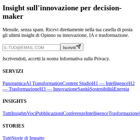
Insight sull'innovazione per decision-
maker
Mensile, senza spam. Ricevi direttamente nella tua casella di posta
gli ultimi insight di Opinno su innovazione, IA e trasformazione.
Iscriviti
Iscrivendoti, accetti la nostra Informativa sulla Privacy.
SERVIZI
Panoramica
AI Transformation
Content Studio
H1 — Intelligence
H2
— Trasformazione
H3 — Innovazione
Sanità
Sostenibilità
Energia
INSIGHTS
Tutti
Insights
Voci
Pubblicazioni
Conferenze
Intelligence
Trasformazione
STORIES
Tutti
Storie di Impatto