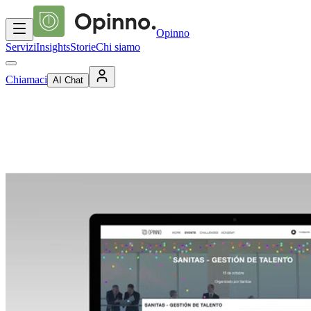
Opinno
Servizi
Insights
Storie
Chi siamo
Chiamaci
AI Chat