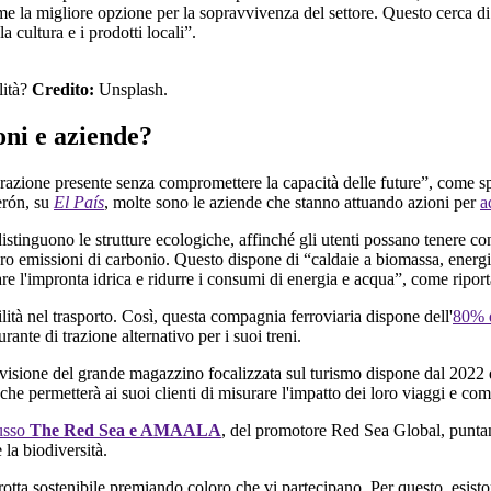
ome la migliore opzione per la sopravvivenza del settore. Questo cerca di 
 cultura e i prodotti locali”.
lità?
Credito:
Unsplash.
oni e aziende?
nerazione presente senza compromettere la capacità delle future”, come s
erón, su
El País
, molte sono le aziende che stanno attuando azioni per
a
istinguono le strutture ecologiche, affinché gli utenti possano tenere con
ro emissioni di carbonio. Questo dispone di “caldaie a biomassa, energia
llare l'impronta idrica e ridurre i consumi di energia e acqua”, come ripo
lità nel trasporto. Così, questa compagnia ferroviaria dispone dell'
80% di
rante di trazione alternativo per i suoi treni.
isione del grande magazzino focalizzata sul turismo dispone dal 2022 di 
 che permetterà ai suoi clienti di misurare l'impatto dei loro viaggi e c
lusso
The Red Sea e AMAALA
, del promotore Red Sea Global, puntan
la biodiversità.
a sostenibile premiando coloro che vi partecipano. Per questo, esisto