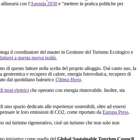
allinearsi con l'
Agenda 2030
e “mettere in pratica politiche per
piega il coordinatore del master in Gestione del Turismo Ecologico e
dattarsi a questa nuova realtà.
to di questo fattore nella scelta del proprio alloggio. Dal canto suo, la
 geotermica e recupero di calore, energia fotovoltaica, recupero di
rtato dal quotidiano balearico
Última Hora
.
 treni elettrici
che operano con energia rinnovabile. Inoltre, sta
uno spazio dedicato alle esperienze sostenibili, oltre ad essersi
ompensare le loro emissioni di CO2, come riportato da
Europa Press
.
o sul turismo rigenerativo, cioè un turismo che non solo non
no iniziative come quella del
Global Sustainable Tourism Council
,