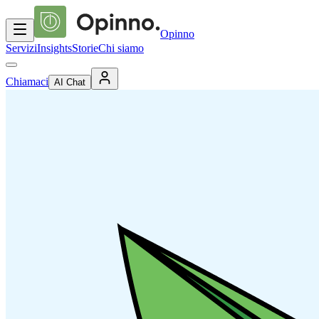
Opinno
Servizi
Insights
Storie
Chi siamo
Chiamaci
AI Chat