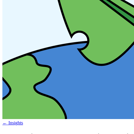
←
Insights