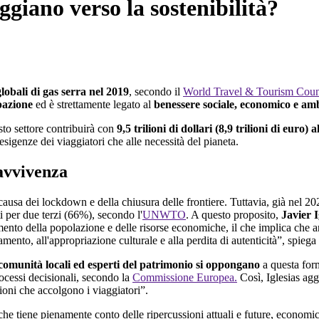
giano verso la sostenibilità?
lobali di gas serra nel 2019
, secondo il
World Travel & Tourism Coun
pazione
ed è strettamente legato al
benessere sociale, economico e am
to settore contribuirà con
9,5 trilioni di dollari (8,9 trilioni di euro
esigenze dei viaggiatori che alle necessità del pianeta.
ravvivenza
usa dei lockdown e della chiusura delle frontiere. Tuttavia, già nel 202
ati per due terzi (66%), secondo l'
UNWTO
. A questo proposito,
Javier I
aumento della popolazione e delle risorse economiche, il che implica che 
amento, all'appropriazione culturale e alla perdita di autenticità”, spiega
comunità locali ed esperti del patrimonio si oppongano
a questa form
rocessi decisionali, secondo la
Commissione Europea.
Così, Iglesias agg
zioni che accolgono i viaggiatori”.
che tiene pienamente conto delle ripercussioni attuali e future, economich