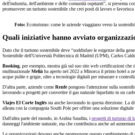
dell'industria, dell'ambiente e delle comunità ospitanti”, si presenta c
promuovere un turismo sostenibile che crei posti di lavoro e favorisca la
Foto:
Ecoturismo: come le aziende viaggiano verso la sostenibi
Quali iniziative hanno avviato organizzazi
Dato che il turismo sostenibile deve “soddisfare le esigenze della ge
Sostenibile dell'Università Politecnica di Madrid (UPM), Carlos Cald
Booking
, per esempio, mostra già sul suo sito web certificazioni che d
multinazionale
Meliá
ha aperto nel 2022 a Minorca il primo hotel a ze
acque pulite e grigie, oltre a tecnologie digitali per misurare e contro
D'altra parte, aziende come
Renfe
pongono l'attenzione sulla sostenibi
lavorando a progetti per convertire il gas naturale liquefatto in un carbu
Viajes El Corte Inglés
sta anche lavorando in questa direzione. La div
alleata con la compagnia South Pole per offrire una soluzione digitale
Dall'altra parte del mondo, in Arabia Saudita, i
progetti di turismo di 
danneggi l'ambiente naturale, ma che contribuisca anche ad aumentare 
Le organizzazioni devono anche promuovere questo cambiamento di rott