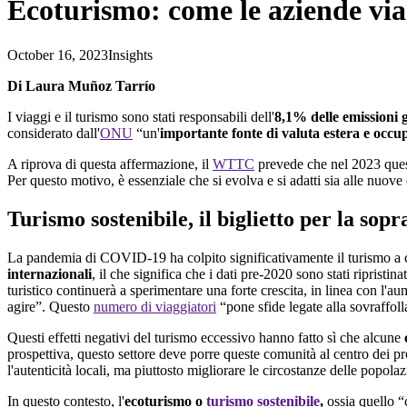
Ecoturismo: come le aziende viag
October 16, 2023
Insights
Di Laura Muñoz Tarrío
I viaggi e il turismo sono stati responsabili dell'
8,1% delle emissioni g
considerato dall'
ONU
“un'
importante fonte di valuta estera e occu
A riprova di questa affermazione, il
WTTC
prevede che nel 2023 ques
Per questo motivo, è essenziale che si evolva e si adatti sia alle nuove 
Turismo sostenibile, il biglietto per la sop
La pandemia di COVID-19 ha colpito significativamente il turismo a ca
internazionali
, il che significa che i dati pre-2020 sono stati ripristin
turistico continuerà a sperimentare una forte crescita, in linea con l'
agire”. Questo
numero di viaggiatori
“pone sfide legate alla sovraffoll
Questi effetti negativi del turismo eccessivo hanno fatto sì che alcune
prospettiva, questo settore deve porre queste comunità al centro dei p
l'autenticità locali, ma piuttosto migliorare le circostanze delle popola
In questo contesto, l'
ecoturismo o
turismo sostenibile
,
ossia quello “