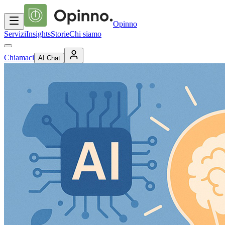
Opinno
Servizi
Insights
Storie
Chi siamo
Chiamaci
AI Chat