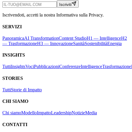
Iscriviti
Iscrivendoti, accetti la nostra Informativa sulla Privacy.
SERVIZI
Panoramica
AI Transformation
Content Studio
H1 — Intelligence
H2
— Trasformazione
H3 — Innovazione
Sanità
Sostenibilità
Energia
INSIGHTS
Tutti
Insights
Voci
Pubblicazioni
Conferenze
Intelligence
Trasformazione
STORIES
Tutti
Storie di Impatto
CHI SIAMO
Chi siamo
Modello
Impatto
Leadership
Notizie
Media
CONTATTI