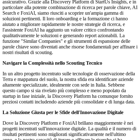
assicurativo. Grazie alla Discovery Platform di StartUs Insights, e in
particolare alla potente combinazione di ricerca per parole chiave, AI
Search e FoxiAI, siamo riusciti a scoprire un'ampia gamma di
soluzioni pertinenti. Il loro onboarding e la formazione ci hanno
aiutato a migliorare rapidamente le nostre strategie di ricerca, e
l'assistente FoxiAI ha aggiunto un valore critico confrontando
qualitativamente le soluzioni e generando report azionabili. La
funzione "Similar Companies" e gli strumenti di espansione delle
parole chiave sono diventati anche risorse fondamentali per affinare i
nostri risultati di scouting.
Navigare la Complessità nello Scouting Tecnico
In un altro progetto incentrato sulle tecnologie di osservazione della
Terra e mappatura del suolo, la nostra sfida era identificare aziende
altamente specializzate, idealmente con sede in Italia. Sebbene
questo campo si sia rivelato più complesso e meno popolato da
startup in fase iniziale, la Discovery Platform ha comunque fornito
preziosi contatti includendo aziende più consolidate e di lunga data.
La Soluzione Giusta per le Sfide dell'Innovazione Digitale
Dove la Discovery Platform e FoxiAI brillano maggiormente è nei
progetti incentrati sull'innovazione digitale. La qualità e il numero di
risultati pertinenti sono migliorati significativamente nell'ultimo
anno, e la nostra capacità di iterare e affinare le ricerche ci ha