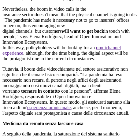
Nevertheless, the boom in video calls in the
insurance sector doesn't mean that the physical channel is going to dis
"The pandemic has made it necessary not to go to insurers' offices
in person, thus encouraging new
digital channels, but customers
will want to get back
in touch with
people," says Elena Rodríguez, head of Open Innovation and
Innovation Ecosystems.
In this way, policyholders will be looking for an
omnichannel
experience
, although, for the time being, the digital aspect will be
the protagonist due to the current circumstances.
Tuttavia, il boom delle videochiamate nel settore assicurativo non
significa che il canale fisico scomparirà. "La pandemia ha reso
necessario non recarsi di persona negli uffici degli assicuratori,
incoraggiando così nuovi canali digitali, ma i clienti
vorranno
tornare in contatto
con le persone", afferma Elena
Rodríguez, responsabile di Open Innovation e
Innovation Ecosystems. In questo modo, gli assicurati saranno alla
ricerca di un'
esperienza omnicanale
, anche se, per il momento,
l'aspetto digitale sarà protagonista a causa delle circostanze attuali.
Medicina da remoto senza lasciare casa
A seguito della pandemia, la saturazione del sistema sanitario