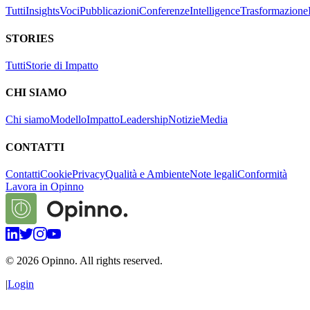
Tutti
Insights
Voci
Pubblicazioni
Conferenze
Intelligence
Trasformazione
STORIES
Tutti
Storie di Impatto
CHI SIAMO
Chi siamo
Modello
Impatto
Leadership
Notizie
Media
CONTATTI
Contatti
Cookie
Privacy
Qualità e Ambiente
Note legali
Conformità
Lavora in Opinno
©
2026
Opinno. All rights reserved.
|
Login