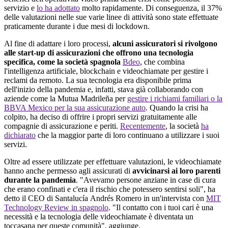
servizio e
lo ha adottato
molto rapidamente. Di conseguenza, il 37%
delle valutazioni nelle sue varie linee di attività sono state effettuate
praticamente durante i due mesi di lockdown.
Al fine di adattare i loro processi,
alcuni assicuratori si rivolgono
alle start-up di assicurazioni che offrono una tecnologia
specifica, come la società spagnola
Bdeo
, che combina
l'intelligenza artificiale, blockchain e videochiamate per gestire i
reclami da remoto. La sua tecnologia era disponibile prima
dell'inizio della pandemia e, infatti, stava già collaborando con
aziende come la Mutua Madrileña per
gestire i richiami familiari o la
BBVA Mexico per la sua assicurazione auto
. Quando la crisi ha
colpito, ha deciso di offrire i propri servizi gratuitamente alle
compagnie di assicurazione e periti.
Recentemente
, la società
ha
dichiarato
che la maggior parte di loro continuano a utilizzare i suoi
servizi.
Oltre ad essere utilizzate per effettuare valutazioni, le videochiamate
hanno anche permesso agli assicurati di
avvicinarsi ai loro parenti
durante la pandemia
. "Avevamo persone anziane in case di cura
che erano confinati e c'era il rischio che potessero sentirsi soli", ha
detto il CEO di Santalucía Andrés Romero in un'intervista con
MIT
Technology Review in spagnolo
. "Il contatto con i tuoi cari è una
necessità e la tecnologia delle videochiamate è diventata un
toccasana per queste comunità", aggiunge.