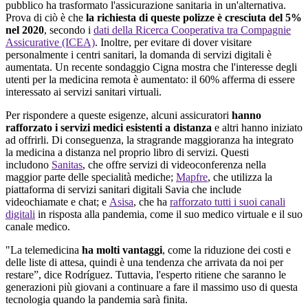
pubblico ha trasformato l'assicurazione sanitaria in un'alternativa.
Prova di ciò è che
la richiesta di queste polizze è cresciuta del 5%
nel 2020
, secondo i
dati della Ricerca Cooperativa tra Compagnie
Assicurative (ICEA)
. Inoltre, per evitare di dover visitare
personalmente i centri sanitari, la domanda di servizi digitali è
aumentata. Un recente sondaggio Cigna mostra che l'interesse degli
utenti per la medicina remota è aumentato: il 60% afferma di essere
interessato ai servizi sanitari virtuali.
Per rispondere a queste esigenze, alcuni assicuratori
hanno
rafforzato i servizi medici esistenti a distanza
e altri hanno iniziato
ad offrirli. Di conseguenza, la stragrande maggioranza ha integrato
la medicina a distanza nel proprio libro di servizi. Questi
includono
Sanitas
, che offre servizi di videoconferenza nella
maggior parte delle specialità mediche;
Mapfre
, che utilizza la
piattaforma di servizi sanitari digitali Savia che include
videochiamate e chat; e
Asisa
, che ha
rafforzato tutti i suoi canali
digitali
in risposta alla pandemia, come il suo medico virtuale e il suo
canale medico.
"La telemedicina
ha molti vantaggi
, come la riduzione dei costi e
delle liste di attesa, quindi è una tendenza che arrivata da noi per
restare”, dice Rodríguez. Tuttavia, l'esperto ritiene che saranno le
generazioni più giovani a continuare a fare il massimo uso di questa
tecnologia quando la pandemia sarà finita.