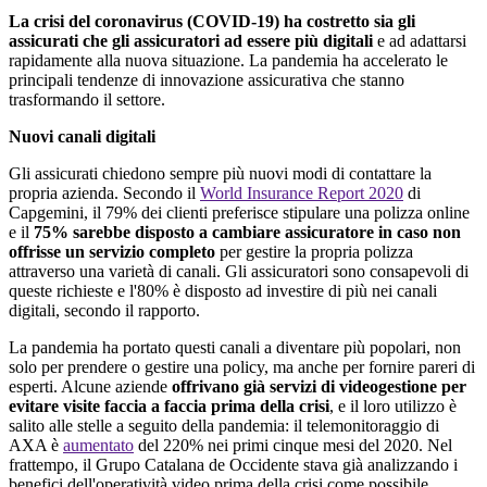
La crisi del coronavirus (COVID-19) ha costretto sia gli
assicurati che gli assicuratori ad essere più digitali
e ad adattarsi
rapidamente alla nuova situazione. La pandemia ha accelerato le
principali tendenze di innovazione assicurativa che stanno
trasformando il settore.
Nuovi canali digitali
Gli assicurati chiedono sempre più nuovi modi di contattare la
propria azienda. Secondo il
World Insurance Report 2020
di
Capgemini, il 79% dei clienti preferisce stipulare una polizza online
e il
75% sarebbe disposto a cambiare assicuratore in caso non
offrisse un servizio completo
per gestire la propria polizza
attraverso una varietà di canali. Gli assicuratori sono consapevoli di
queste richieste e l'80% è disposto ad investire di più nei canali
digitali, secondo il rapporto.
La pandemia ha portato questi canali a diventare più popolari, non
solo per prendere o gestire una policy, ma anche per fornire pareri di
esperti. Alcune aziende
offrivano già servizi di videogestione per
evitare visite faccia a faccia prima della crisi
, e il loro utilizzo è
salito alle stelle a seguito della pandemia: il telemonitoraggio di
AXA è
aumentato
del 220% nei primi cinque mesi del 2020. Nel
frattempo, il Grupo Catalana de Occidente stava già analizzando i
benefici dell'operatività video prima della crisi come possibile