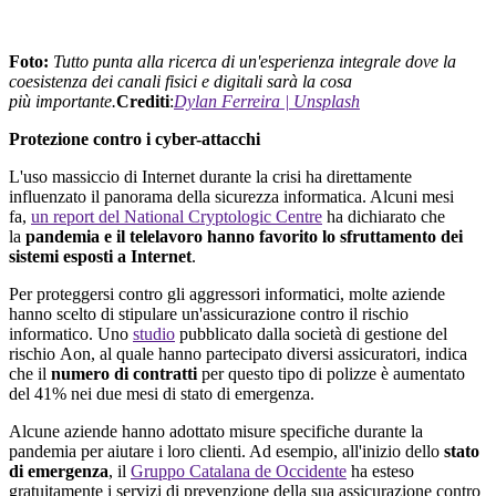
Foto:
Tutto punta alla ricerca di un'esperienza integrale dove la
coesistenza dei canali fisici e digitali sarà la cosa
più importante.
Crediti
:
Dylan Ferreira | Unsplash
Protezione contro i cyber-attacchi
L'uso massiccio di Internet durante la crisi ha direttamente
influenzato il panorama della sicurezza informatica. Alcuni mesi
fa,
un report del National Cryptologic Centre
ha dichiarato che
la
pandemia e il telelavoro hanno favorito lo sfruttamento dei
sistemi esposti a Internet
.
Per proteggersi contro gli aggressori informatici, molte aziende
hanno scelto di stipulare un'assicurazione contro il rischio
informatico. Uno
studio
pubblicato dalla società di gestione del
rischio Aon, al quale hanno partecipato diversi assicuratori, indica
che il
numero di contratti
per questo tipo di polizze è aumentato
del 41% nei due mesi di stato di emergenza.
Alcune aziende hanno adottato misure specifiche durante la
pandemia per aiutare i loro clienti. Ad esempio, all'inizio dello
stato
di emergenza
, il
Gruppo Catalana de Occidente
ha esteso
gratuitamente i servizi di prevenzione della sua assicurazione contro