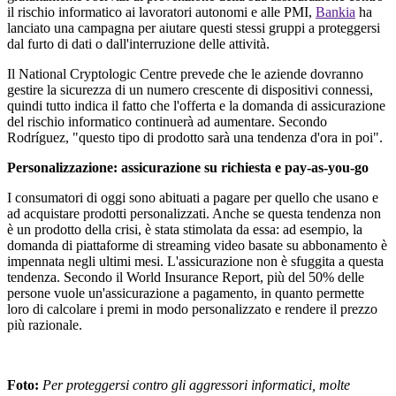
il rischio informatico ai lavoratori autonomi e alle PMI,
Bankia
ha
lanciato una campagna per aiutare questi stessi gruppi a proteggersi
dal furto di dati o dall'interruzione delle attività.
Il National Cryptologic Centre prevede che le aziende dovranno
gestire la sicurezza di un numero crescente di dispositivi connessi,
quindi tutto indica il fatto che l'offerta e la domanda di assicurazione
del rischio informatico continuerà ad aumentare. Secondo
Rodríguez, "questo tipo di prodotto sarà una tendenza d'ora in poi".
Personalizzazione: assicurazione su richiesta e
pay
-
as
-
you
-go
I consumatori di oggi sono abituati a pagare per quello che usano e
ad acquistare prodotti personalizzati. Anche se questa tendenza non
è un prodotto della crisi, è stata stimolata da essa: ad esempio, la
domanda di piattaforme di streaming video basate su abbonamento è
impennata negli ultimi mesi. L'assicurazione non è sfuggita a questa
tendenza. Secondo il World Insurance Report, più del 50% delle
persone vuole un'assicurazione a pagamento, in quanto permette
loro di calcolare i premi in modo personalizzato e rendere il prezzo
più razionale.
Foto:
Per proteggersi contro gli aggressori informatici, molte