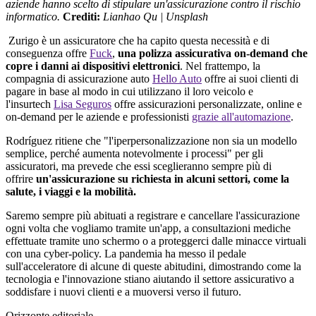
aziende hanno scelto di stipulare un'assicurazione contro il rischio
informatico.
Crediti:
Lianhao Qu | Unsplash
Zurigo è un assicuratore che ha capito questa necessità e di
conseguenza offre
Fuck
,
una polizza assicurativa on-demand che
copre i danni ai dispositivi elettronici
. Nel frattempo, la
compagnia di assicurazione auto
Hello Auto
offre ai suoi clienti di
pagare in base al modo in cui utilizzano il loro veicolo e
l'insurtech
Lisa Seguros
offre assicurazioni personalizzate, online e
on-demand per le aziende e professionisti
grazie all'automazione
.
Rodríguez ritiene che "l'iperpersonalizzazione non sia un modello
semplice, perché aumenta notevolmente i processi" per gli
assicuratori, ma prevede che essi sceglieranno sempre più di
offrire
un'assicurazione su richiesta in alcuni settori, come la
salute, i viaggi e la mobilità.
Saremo sempre più abituati a registrare e cancellare l'assicurazione
ogni volta che vogliamo tramite un'app, a consultazioni mediche
effettuate tramite uno schermo o a proteggerci dalle minacce virtuali
con una cyber-policy. La pandemia ha messo il pedale
sull'acceleratore di alcune di queste abitudini, dimostrando come la
tecnologia e l'innovazione stiano aiutando il settore assicurativo a
soddisfare i nuovi clienti e a muoversi verso il futuro.
Orizzonte editoriale