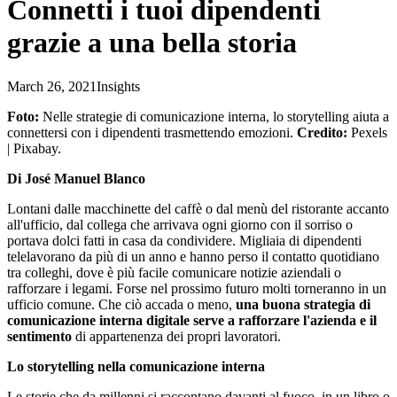
Connetti i tuoi dipendenti
grazie a una bella storia
March 26, 2021
Insights
Foto:
Nelle strategie di comunicazione interna, lo storytelling aiuta a
connettersi con i dipendenti trasmettendo emozioni.
Credito:
Pexels
| Pixabay.
Di José Manuel Blanco
Lontani dalle macchinette del caffè o dal menù del ristorante accanto
all'ufficio, dal collega che arrivava ogni giorno con il sorriso o
portava dolci fatti in casa da condividere. Migliaia di dipendenti
telelavorano da più di un anno e hanno perso il contatto quotidiano
tra colleghi, dove è più facile comunicare notizie aziendali o
rafforzare i legami. Forse nel prossimo futuro molti torneranno in un
ufficio comune. Che ciò accada o meno,
una buona strategia di
comunicazione interna digitale serve a rafforzare l'azienda e il
sentimento
di appartenenza dei propri lavoratori.
Lo storytelling nella comunicazione interna
Le storie che da millenni si raccontano davanti al fuoco, in un libro o