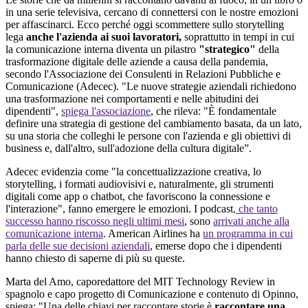
in una serie televisiva, cercano di connettersi con le nostre emozioni
per affascinarci. Ecco perché oggi scommettere sullo storytelling
lega
anche l'azienda ai suoi lavoratori,
soprattutto in tempi in cui
la comunicazione interna diventa un pilastro
"strategico"
della
trasformazione digitale delle aziende a causa della pandemia,
secondo l'Associazione dei Consulenti in Relazioni Pubbliche e
Comunicazione (Adecec). "Le nuove strategie aziendali richiedono
una trasformazione nei comportamenti e nelle abitudini dei
dipendenti",
spiega l'associazione
, che rileva: "È fondamentale
definire una strategia di gestione del cambiamento basata, da un lato,
su una storia che colleghi le persone con l'azienda e gli obiettivi di
business e, dall'altro, sull'adozione della cultura digitale”.
Adecec evidenzia come "la concettualizzazione creativa, lo
storytelling, i formati audiovisivi e, naturalmente, gli strumenti
digitali come app o chatbot, che favoriscono la connessione e
l'interazione", fanno emergere le emozioni. I podcast
, che tanto
successo hanno riscosso negli ultimi mesi
, sono
arrivati anche alla
comunicazione interna
. American Airlines ha
un programma in cui
parla delle sue decisioni aziendali
, emerse dopo che i dipendenti
hanno chiesto di saperne di più su queste.
Marta del Amo, caporedattore del MIT Technology Review in
spagnolo e capo progetto di Comunicazione e contenuto di Opinno,
spiega: "Una delle chiavi per raccontare storie è
raccontare una