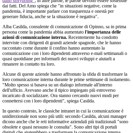
dallo storydoing"
, in altre parole, le parole devono essere sostenute
dai fatti. Del Amo spiega che "in situazioni negative, come la
pandemia, è importante parlare con trasparenza e onestà per
generare fiducia, anche se la situazione è negativa".
Alba Casilda, consulente di comunicazione di Opinno, sa in prima
persona come la pandemia abbia aumentato
l'importanza delle
azioni di comunicazione interna.
Recentemente ha condotto
interviste con dirigenti di grandi aziende spagnole, che le hanno
raccontato come durante il confino hanno aumentato la
comunicazione con i loro dipendenti attraverso e-mail settimanali o
quasi quotidiane per informarli dei nuovi sviluppi e aiutarli a
rimanere in contatto tra loro.
Alcune di queste aziende hanno affrontato la sfida di trasformare la
loro comunicazione interna durante le prime settimane di isolamento.
"Molto spesso si basava su un dialogo informale all'interno
dell'ufficio. Avevano anche il tipico impiegato più estroverso
incaricato di socializzare. Ora stanno cercando nuovi modi per
connettersi con i loro dipendenti", spiega Casilda.
In questo contesto, le classiche intranet in cui la comunicazione è
unidirezionale non sono più utili: secondo Casilda, alcuni manager
dicono anche che le reti informative aziendali più tradizionali "sono
obsolete e quasi nessuno le consulta". Sono altri tipi di portali
digitali che aiuterebbero a trasformare la comunicazione interna.