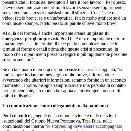
presente che il focus dei lavoratori è fare il loro lavoro". Per questo,
"deve essere integrato nel ritmo di lavoro senza essere opprimente,
senza generare stress o qualsiasi tipo di sforzo". Così, "se è un
video, fatelo breve; se è un'infografica, fatelo molto grafico; se è un
comunicato stampa, fatelo basato su parole chiave molto brevi".
Al di là dei format, è anche importante creare un
piano di
emergenza per gli imprevisti
. Per Del Amo, è importante definire
una strategia "sia in termini di idee per la comunicazione che in
termini di forme e canali prima che queste crisi si presentino, in
modo che i dipartimenti possano reagire il più rapidamente possibile
se si presentano".
Se un tale piano di emergenza non esiste e la crisi è scoppiata, "si
può sempre inviare un messaggio molto breve, informando e
avvertendo che ulteriori informazioni saranno fornite in un secondo
momento". Inoltre, bisogna sempre lasciare una persona di contatto
per il dipendente, "in modo che sappia a chi rivolgersi in caso di
dubbi o disagio".
La comunicazione come collegamento nella pandemia
Per la direttrice generale della comunicazione e delle relazioni
istituzionali del Gruppo Nueva Pescanova, Tesa Díaz, nella
comunicazione interna
"lo storytelling deve essere accompagnato