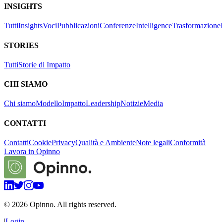
INSIGHTS
Tutti
Insights
Voci
Pubblicazioni
Conferenze
Intelligence
Trasformazione
STORIES
Tutti
Storie di Impatto
CHI SIAMO
Chi siamo
Modello
Impatto
Leadership
Notizie
Media
CONTATTI
Contatti
Cookie
Privacy
Qualità e Ambiente
Note legali
Conformità
Lavora in Opinno
©
2026
Opinno. All rights reserved.
|
Login