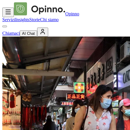
Opinno
Servizi
Insights
Storie
Chi siamo
Chiamaci
AI Chat