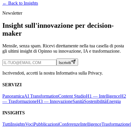
← Back to
Insights
Newsletter
Insight sull'innovazione per decision-
maker
Mensile, senza spam. Ricevi direttamente nella tua casella di posta
gli ultimi insight di Opinno su innovazione, IA e trasformazione.
Iscriviti
Iscrivendoti, accetti la nostra Informativa sulla Privacy.
SERVIZI
Panoramica
AI Transformation
Content Studio
H1 — Intelligence
H2
— Trasformazione
H3 — Innovazione
Sanità
Sostenibilità
Energia
INSIGHTS
Tutti
Insights
Voci
Pubblicazioni
Conferenze
Intelligence
Trasformazione