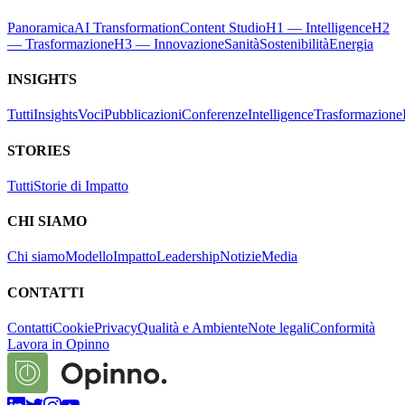
Panoramica
AI Transformation
Content Studio
H1 — Intelligence
H2
— Trasformazione
H3 — Innovazione
Sanità
Sostenibilità
Energia
INSIGHTS
Tutti
Insights
Voci
Pubblicazioni
Conferenze
Intelligence
Trasformazione
STORIES
Tutti
Storie di Impatto
CHI SIAMO
Chi siamo
Modello
Impatto
Leadership
Notizie
Media
CONTATTI
Contatti
Cookie
Privacy
Qualità e Ambiente
Note legali
Conformità
Lavora in Opinno