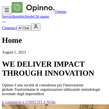
Opinno
Servizi
Insights
Storie
Chi siamo
Chiamaci
AI Chat
Home
August 1, 2023
WE DELIVER IMPACT
THROUGH INNOVATION
Opinno è una società di consulenza per l'innovazione
globale.Trasformiamo le organizzazioni utilizzando metodologie
inventate dagli imprenditori
n contattacin
n UNISCITI A NOIn