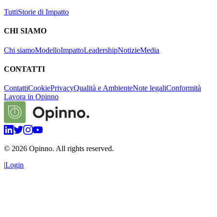
Tutti
Storie di Impatto
CHI SIAMO
Chi siamo
Modello
Impatto
Leadership
Notizie
Media
CONTATTI
Contatti
Cookie
Privacy
Qualità e Ambiente
Note legali
Conformità
Lavora in Opinno
©
2026
Opinno. All rights reserved.
|
Login