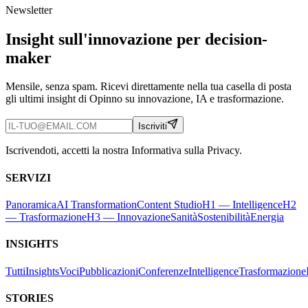
Newsletter
Insight sull'innovazione per decision-
maker
Mensile, senza spam. Ricevi direttamente nella tua casella di posta
gli ultimi insight di Opinno su innovazione, IA e trasformazione.
Iscriviti
Iscrivendoti, accetti la nostra Informativa sulla Privacy.
SERVIZI
Panoramica
AI Transformation
Content Studio
H1 — Intelligence
H2
— Trasformazione
H3 — Innovazione
Sanità
Sostenibilità
Energia
INSIGHTS
Tutti
Insights
Voci
Pubblicazioni
Conferenze
Intelligence
Trasformazione
STORIES