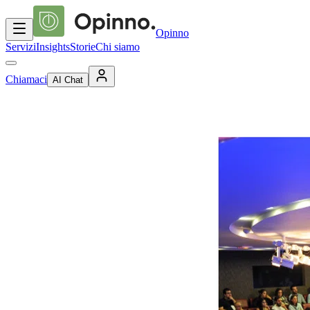
Opinno
Servizi
Insights
Storie
Chi siamo
Chiamaci
AI Chat