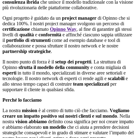
consulenza ibrida
che unisce il modello tradizionale con la visione
più rivoluzionaria delle piattaforme collaborative.
Ogni progetto è guidato da un
project manager
di Opinno che si
dedica 100%. I nostri project manager svolgono un percorso di
certificazione
chiamato
Opinno Way
, al fine di garantire gli stessi
livelli di
qualità
e
conformità
e affinché ciascuno sappia utilizzare
il
portfolio di strumenti
come ad esempio database e tool di
collaborazione e possa sfruttare il nostro network e le nostre
partnership strategiche
.
Il nostro punto di forza è il
setup dei progetti
. La struttura di
Opinno
sfrutta il modello della community
e conta migliaia di
esperti
in tutto il mondo, specializzati in diverse aree settoriali e
tecnologie. Il nostro network di esperti ci rende agili e
scalabili
e
allo stesso tempo capaci di costruire
team specializzati
per
supportare il cliente in qualsiasi sfida.
Perché lo facciamo
La nostra
mission
è al centro di tutto ciò che facciamo.
Vogliamo
creare un impatto positivo sui nostri clienti e sul mondo
. Nella
nostra
vision abbiamo
definito cosa significa per noi creare impatto
e abbiamo elaborato
un modello
che ci aiuta a prendere decisioni
strategiche consapevoli e in grado di stimare e valutare l’impatto del