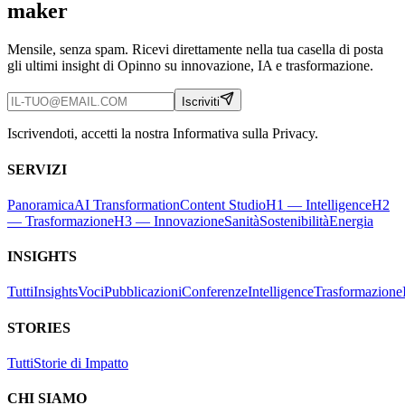
maker
Mensile, senza spam. Ricevi direttamente nella tua casella di posta
gli ultimi insight di Opinno su innovazione, IA e trasformazione.
Iscriviti
Iscrivendoti, accetti la nostra Informativa sulla Privacy.
SERVIZI
Panoramica
AI Transformation
Content Studio
H1 — Intelligence
H2
— Trasformazione
H3 — Innovazione
Sanità
Sostenibilità
Energia
INSIGHTS
Tutti
Insights
Voci
Pubblicazioni
Conferenze
Intelligence
Trasformazione
STORIES
Tutti
Storie di Impatto
CHI SIAMO