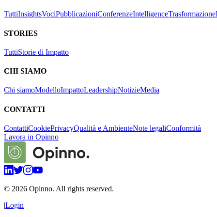
Tutti
Insights
Voci
Pubblicazioni
Conferenze
Intelligence
Trasformazione
STORIES
Tutti
Storie di Impatto
CHI SIAMO
Chi siamo
Modello
Impatto
Leadership
Notizie
Media
CONTATTI
Contatti
Cookie
Privacy
Qualità e Ambiente
Note legali
Conformità
Lavora in Opinno
©
2026
Opinno. All rights reserved.
|
Login