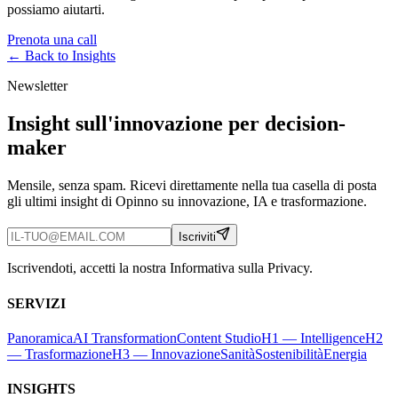
possiamo aiutarti.
Prenota una call
← Back to
Insights
Newsletter
Insight sull'innovazione per decision-
maker
Mensile, senza spam. Ricevi direttamente nella tua casella di posta
gli ultimi insight di Opinno su innovazione, IA e trasformazione.
Iscriviti
Iscrivendoti, accetti la nostra Informativa sulla Privacy.
SERVIZI
Panoramica
AI Transformation
Content Studio
H1 — Intelligence
H2
— Trasformazione
H3 — Innovazione
Sanità
Sostenibilità
Energia
INSIGHTS