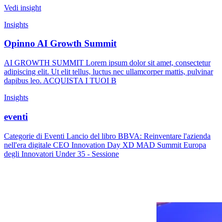
Vedi insight
Insights
Opinno AI Growth Summit
AI GROWTH SUMMIT Lorem ipsum dolor sit amet, consectetur
adipiscing elit. Ut elit tellus, luctus nec ullamcorper mattis, pulvinar
dapibus leo. ACQUISTA I TUOI B
Insights
eventi
Categorie di Eventi Lancio del libro BBVA: Reinventare l'azienda
nell'era digitale CEO Innovation Day XD MAD Summit Europa
degli Innovatori Under 35 - Sessione