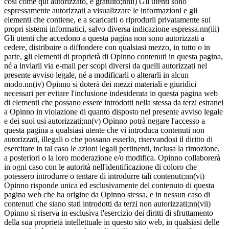
così come qui autorizzato, è gratuito;nnii) Gli utenti sono
espressamente autorizzati a visualizzare le informazioni e gli
elementi che contiene, e a scaricarli o riprodurli privatamente sui
propri sistemi informatici, salvo diversa indicazione espressa.nn(iii)
Gli utenti che accedono a questa pagina non sono autorizzati a
cedere, distribuire o diffondere con qualsiasi mezzo, in tutto o in
parte, gli elementi di proprietà di Opinno contenuti in questa pagina,
né a inviarli via e-mail per scopi diversi da quelli autorizzati nel
presente avviso legale, né a modificarli o alterarli in alcun
modo.nn(iv) Opinno si doterà dei mezzi materiali e giuridici
necessari per evitare l'inclusione indesiderata in questa pagina web
di elementi che possano essere introdotti nella stessa da terzi estranei
a Opinno in violazione di quanto disposto nel presente avviso legale
e dei suoi usi autorizzati;nn(v) Opinno potrà negare l'accesso a
questa pagina a qualsiasi utente che vi introduca contenuti non
autorizzati, illegali o che possano esserlo, riservandosi il diritto di
esercitare in tal caso le azioni legali pertinenti, inclusa la rimozione,
a posteriori o la loro moderazione e/o modifica. Opinno collaborerà
in ogni caso con le autorità nell'identificazione di coloro che
potessero introdurre o tentare di introdurre tali contenuti;nn(vi)
Opinno risponde unica ed esclusivamente del contenuto di questa
pagina web che ha origine da Opinno stessa, e in nessun caso di
contenuti che siano stati introdotti da terzi non autorizzati;nn(vii)
Opinno si riserva in esclusiva l'esercizio dei diritti di sfruttamento
della sua proprietà intellettuale in questo sito web, in qualsiasi delle