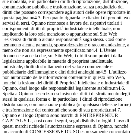
sue modalità, e in particolare i diritti di riproduzione, distribuzione,
comunicazione pubblica e trasformazione, senza pregiudizio dei
diritti che possano corrispondere agli autori delle opere riprodotte in
questa pagina.nn4.3. Per quanto riguarda le citazioni di prodotti e/o
servizi di terzi, Opinno riconosce a favore dei rispettivi titolari i
corrispondenti diritti di proprietà industriale e intellettuale, non
implicando la loro sola menzione o apparizione sul Sito Web
l'esistenza di diritti o alcuna responsabilità sugli stessi. Così come
nemmeno alcuna garanzia, sponsorizzazione o raccomandazione, a
meno che non sia espressamente specificato.nn4.4. L'Utente
riconosce e accetta che, sul Sito Web, i diritti sono protetti dalla
legislazione applicabile in materia di proprietà intellettuale,
industriale, diritti di sfruttamento del valore commerciale e
pubblicitario dell'immagine e altri diritti analoghi.nn4.5. L'utilizzo
non autorizzato delle informazioni contenute in questo Sito Web,
nonché la lesione dei diritti di Proprietà Intellettuale o Industriale di
Opinno, darà luogo alle responsabilità legalmente stabilite.nn4.6.
Spetta a Opinno l'esercizio esclusivo dei diritti di sfruttamento degli
stessi in qualsiasi forma e, in particolare, i diritti di riproduzione,
distribuzione, comunicazione pubblica (in qualsiasi delle sue forme)
e trasformazione dei contenuti che sono di sua proprietà.nn4.7.
Opinno e il logo Opinno sono marchi di ENTREPRENEUR
CAPITAL S.L., così come i segni, segni distintivi o loghi. L'uso di
questi marchi richiede l'autorizzazione espressa di Opinno, nonché
un accordo di CONCESSIONE D'USO espressamente concordato