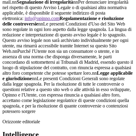
mail.nn
Segnalazione di irregolarità
nnPer denunciare irregolarità
nel rispetto di questo Avviso Legale o di qualsiasi altra normativa
applicabile, è disponibile il seguente indirizzo di posta
elettronica:
info@opinno.com
Regolamentazione e risoluzione
delle controversie
nnLe presenti Condizioni d'Uso del Sito Web
sono regolate in ogni loro aspetto dalla legge spagnola. La lingua di
redazione e interpretazione di questo avviso legale è lo spagnolo.
Questo avviso legale non sarà archiviato individualmente per ogni
utente, ma rimarrà accessibile tramite Internet su questo Sito
Web.nnPurché l'Utente non sia un consumatore o utente, e in
assenza di una norma che disponga diversamente, le parti
concordano di sottomettersi ai Tribunali di Madrid, essendo questo il
luogo di stipulazione del contratto, con rinuncia espressa a qualsiasi
altro foro competente che potesse spettare loro.nn
Legge applicabile
e giurisdizione
nnLe presenti Condizioni Generali sono regolate
dalla legge spagnola. Per la risoluzione di tutte le controversie o
questioni relative a questo sito web o alle attività in esso sviluppate,
Opinno e l'Utente, con espressa rinuncia a qualsiasi altro foro,
accettano come legislazione regolatrice di queste condizioni quella
spagnola, e per la risoluzione di quante controversie o contenziosi
potessero sorgere
Orizzonte editoriale
Intelligence