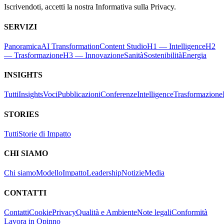
Iscrivendoti, accetti la nostra Informativa sulla Privacy.
SERVIZI
Panoramica
AI Transformation
Content Studio
H1 — Intelligence
H2
— Trasformazione
H3 — Innovazione
Sanità
Sostenibilità
Energia
INSIGHTS
Tutti
Insights
Voci
Pubblicazioni
Conferenze
Intelligence
Trasformazione
STORIES
Tutti
Storie di Impatto
CHI SIAMO
Chi siamo
Modello
Impatto
Leadership
Notizie
Media
CONTATTI
Contatti
Cookie
Privacy
Qualità e Ambiente
Note legali
Conformità
Lavora in Opinno