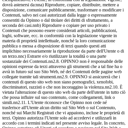
dovrà astenersi da:nna) Riprodurre, copiare, distribuire, mettere a
disposizione, comunicare pubblicamente, trasformare o modificare i
Contenuti, salvo nei casi autorizzati dalla legge o espressamente
consentiti da Opinno o dal titolare dei diritti di sfruttamento, a
seconda dei casi.nnb) Riprodurre o copiare per uso privato i
Contenuti che possono essere considerati articoli, pubblicazioni,
loghi, software, ecc. in conformità con la legislazione vigente in
materia di proprietà intellettuale, nonché la loro comunicazione
pubblica o messa a disposizione di terzi quando questi atti
implichino necessariamente la riproduzione da parte dell'Utente o di
un terzo.nnc) Estrarre e/o riutilizzare la totalità o una parte
sostanziale dei Contenuti.nn2.8. OPINNO non è responsabile delle
opinioni espresse da terzi attraverso gli strumenti che a tal fine ha o
avrà in futuro sul suo Sito Web, né dei Contenuti delle pagine web
collegate tramite tali strumenti.nn2.9. OPINNO si assicurerà che i
contenuti di questo sito web non siano pornografici, xenofobi,
discriminatori, razzisti o che non incoraggino la violenza.nn2.10. È
vietata l'alterazione di questo sito web da parte dell'utente in tutto ciò
che possa influire sul suo contenuto, come collegamenti, link o
simili.nn2.11. L'Utente riconosce che Opinno non cede né
trasferisce all'Utente alcun diritto sul Sito Web o sul Contenuto,
nonché sui Marchi Registrati che vi appaiono, incluse le proprietà di
terzi. Opinno autorizza l'Utente solo ad accedervi e utilizzarli in
accordo con i termini indicati nel presente avviso legale. In concreto,