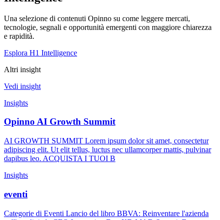
Una selezione di contenuti Opinno su come leggere mercati,
tecnologie, segnali e opportunità emergenti con maggiore chiarezza
e rapidità.
Esplora H1 Intelligence
Altri insight
Vedi insight
Insights
Opinno AI Growth Summit
AI GROWTH SUMMIT Lorem ipsum dolor sit amet, consectetur
adipiscing elit. Ut elit tellus, luctus nec ullamcorper mattis, pulvinar
dapibus leo. ACQUISTA I TUOI B
Insights
eventi
Categorie di Eventi Lancio del libro BBVA: Reinventare l'azienda