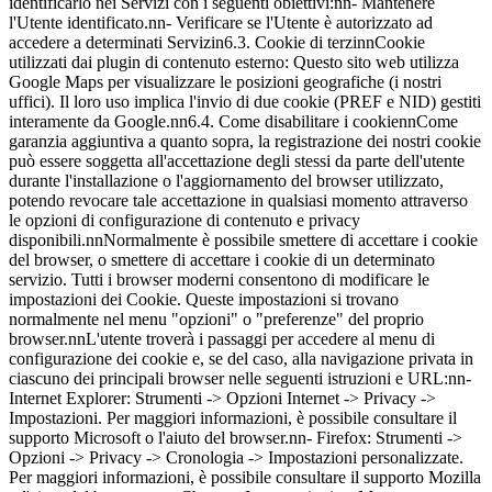
identificarlo nei Servizi con i seguenti obiettivi:nn- Mantenere
l'Utente identificato.nn- Verificare se l'Utente è autorizzato ad
accedere a determinati Servizin6.3. Cookie di terzinnCookie
utilizzati dai plugin di contenuto esterno: Questo sito web utilizza
Google Maps per visualizzare le posizioni geografiche (i nostri
uffici). Il loro uso implica l'invio di due cookie (PREF e NID) gestiti
interamente da Google.nn6.4. Come disabilitare i cookiennCome
garanzia aggiuntiva a quanto sopra, la registrazione dei nostri cookie
può essere soggetta all'accettazione degli stessi da parte dell'utente
durante l'installazione o l'aggiornamento del browser utilizzato,
potendo revocare tale accettazione in qualsiasi momento attraverso
le opzioni di configurazione di contenuto e privacy
disponibili.nnNormalmente è possibile smettere di accettare i cookie
del browser, o smettere di accettare i cookie di un determinato
servizio. Tutti i browser moderni consentono di modificare le
impostazioni dei Cookie. Queste impostazioni si trovano
normalmente nel menu "opzioni" o "preferenze" del proprio
browser.nnL'utente troverà i passaggi per accedere al menu di
configurazione dei cookie e, se del caso, alla navigazione privata in
ciascuno dei principali browser nelle seguenti istruzioni e URL:nn-
Internet Explorer: Strumenti -> Opzioni Internet -> Privacy ->
Impostazioni. Per maggiori informazioni, è possibile consultare il
supporto Microsoft o l'aiuto del browser.nn- Firefox: Strumenti ->
Opzioni -> Privacy -> Cronologia -> Impostazioni personalizzate.
Per maggiori informazioni, è possibile consultare il supporto Mozilla