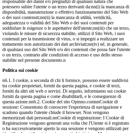
responsabile dei danni e/o pregiudizi di qualsiasi natura che
potessero subire l'utente o un terzo derivanti da:nn(i) la mancanza di
disponibilità, manutenzione o effettivo funzionamento del Sito Web
o dei suoi contenuti;nn(ii) la mancanza di utilità, veridicità,
adeguatezza o validità del Sito Web o dei suoi contenuti per
soddisfare le esigenze o le aspettative dell'utente;nn(iii) che un terzo,
violando le misure di sicurezza stabilite, utilizzi il Sito Web, i suoi
contenuti per la trasmissione di virus, o si impegni a realizzare un
trattamento non autorizzato dei dati archiviati;nn(iv) né, in generale,
di qualsiasi uso del Sito Web e/o dei contenuti che possa fare l'utente
o un terzo, contrario alle condizioni di accesso e uso dello stesso
stabilite nel presente documento.n
Politica sui cookie
n6.1. I cookie, a seconda di chi li fornisce, possono essere suddivisi
tra cookie proprietari, forniti da questa pagina, e cookie di terzi,
forniti da altri siti web o servizi. Di seguito, informiamo sui cookie
forniti da questa pagina e come disabilitarli, e le conseguenze di
questa azione.nn6.2. Cookie del sito Opinno.comnnCookie di
sessione: Consentono di conoscere l'esperienza di navigazione e
scadono quando l'utente chiude il browser. Non vengono
memorizzati dati personali.nnCookie di registrazione: I Cookie di
Registrazione vengono generati una volta che l'Utente si è registrato
o ha successivamente aperto la sua sessione e vengono utilizzati per