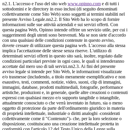
n2.1. L'accesso e l'uso del sito web
www.opinno.com
e di tutti i
sottodomini e le directory in esso inclusi (di seguito denominati
collettivamente come Sito Web) sono soggetti ai termini stabiliti nel
presente Avviso Legale.nn2.2. Il Sito Web ha lo scopo di fornire
informazioni sulle sue attività aziendali e sui servizi offerti. Con
questa pagina Web, Opinno intende offrire un servizio utile, per cui i
suggerimenti degli utenti sono benvenuti. Ma se non siete d'accordo
con una qualsiasi delle condizioni contenute in questo avviso,
dovete cessare di utilizzare questa pagina web. L'accesso alla stessa
implica l'accettazione delle stesse senza riserve. L'utilizzo di
determinati servizi offerti in questo sito sarà, inoltre, regolato dalle
condizioni particolari previste in ogni caso, le quali si intenderanno
accettate dal mero uso di tali servizi.nn2.3. Ai fini del presente
avviso legale si intende per Sito Web, le informazioni visualizzate
e/o trasmesse (includendo, a titolo meramente esemplificativo e non
esaustivo, testi, commenti, notizie, video, suoni, clip di immagini,
immagini, database, prodotti multimediali, fotografie, performance
artistiche, produzioni e, in generale, quelle altre creazioni o contenuti
espressi con qualsiasi mezzo e/o supporto tangibile o intangibile,
attualmente conosciuto o che verrà inventato in futuro, sia o meno
oggetto di protezione da parte dell'ordinamento giuridico in materia
di proprietà intellettuale, industriale o diritti analoghi -considerati
collettivamente come il "Contenuto")- che, per la loro selezione o
disposizione, costituiscano una creazione intellettuale protetta in
conformità con l'articolo 12 del Testo Unico della Legge sulla