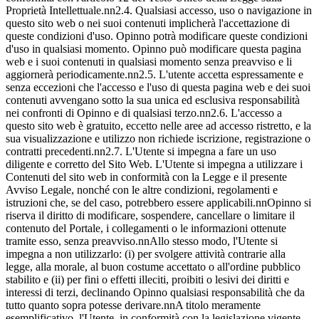
Proprietà Intellettuale.nn2.4. Qualsiasi accesso, uso o navigazione in
questo sito web o nei suoi contenuti implicherà l'accettazione di
queste condizioni d'uso. Opinno potrà modificare queste condizioni
d'uso in qualsiasi momento. Opinno può modificare questa pagina
web e i suoi contenuti in qualsiasi momento senza preavviso e li
aggiornerà periodicamente.nn2.5. L'utente accetta espressamente e
senza eccezioni che l'accesso e l'uso di questa pagina web e dei suoi
contenuti avvengano sotto la sua unica ed esclusiva responsabilità
nei confronti di Opinno e di qualsiasi terzo.nn2.6. L'accesso a
questo sito web è gratuito, eccetto nelle aree ad accesso ristretto, e la
sua visualizzazione e utilizzo non richiede iscrizione, registrazione o
contratti precedenti.nn2.7. L'Utente si impegna a fare un uso
diligente e corretto del Sito Web. L'Utente si impegna a utilizzare i
Contenuti del sito web in conformità con la Legge e il presente
Avviso Legale, nonché con le altre condizioni, regolamenti e
istruzioni che, se del caso, potrebbero essere applicabili.nnOpinno si
riserva il diritto di modificare, sospendere, cancellare o limitare il
contenuto del Portale, i collegamenti o le informazioni ottenute
tramite esso, senza preavviso.nnAllo stesso modo, l'Utente si
impegna a non utilizzarlo: (i) per svolgere attività contrarie alla
legge, alla morale, al buon costume accettato o all'ordine pubblico
stabilito e (ii) per fini o effetti illeciti, proibiti o lesivi dei diritti e
interessi di terzi, declinando Opinno qualsiasi responsabilità che da
tutto quanto sopra potesse derivare.nnA titolo meramente
esemplificativo, l'Utente, in conformità con la legislazione vigente,