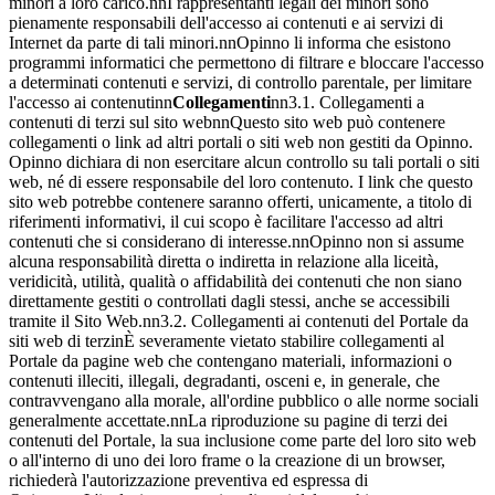
minori a loro carico.nnI rappresentanti legali dei minori sono
pienamente responsabili dell'accesso ai contenuti e ai servizi di
Internet da parte di tali minori.nnOpinno li informa che esistono
programmi informatici che permettono di filtrare e bloccare l'accesso
a determinati contenuti e servizi, di controllo parentale, per limitare
l'accesso ai contenutinn
Collegamenti
nn3.1. Collegamenti a
contenuti di terzi sul sito webnnQuesto sito web può contenere
collegamenti o link ad altri portali o siti web non gestiti da Opinno.
Opinno dichiara di non esercitare alcun controllo su tali portali o siti
web, né di essere responsabile del loro contenuto. I link che questo
sito web potrebbe contenere saranno offerti, unicamente, a titolo di
riferimenti informativi, il cui scopo è facilitare l'accesso ad altri
contenuti che si considerano di interesse.nnOpinno non si assume
alcuna responsabilità diretta o indiretta in relazione alla liceità,
veridicità, utilità, qualità o affidabilità dei contenuti che non siano
direttamente gestiti o controllati dagli stessi, anche se accessibili
tramite il Sito Web.nn3.2. Collegamenti ai contenuti del Portale da
siti web di terzinÈ severamente vietato stabilire collegamenti al
Portale da pagine web che contengano materiali, informazioni o
contenuti illeciti, illegali, degradanti, osceni e, in generale, che
contravvengano alla morale, all'ordine pubblico o alle norme sociali
generalmente accettate.nnLa riproduzione su pagine di terzi dei
contenuti del Portale, la sua inclusione come parte del loro sito web
o all'interno di uno dei loro frame o la creazione di un browser,
richiederà l'autorizzazione preventiva ed espressa di