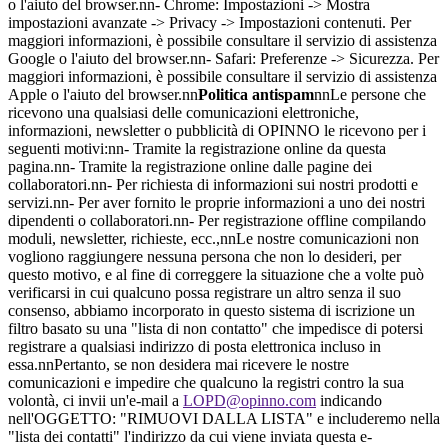
o l'aiuto del browser.nn- Chrome: Impostazioni -> Mostra
impostazioni avanzate -> Privacy -> Impostazioni contenuti. Per
maggiori informazioni, è possibile consultare il servizio di assistenza
Google o l'aiuto del browser.nn- Safari: Preferenze -> Sicurezza. Per
maggiori informazioni, è possibile consultare il servizio di assistenza
Apple o l'aiuto del browser.nn
Politica antispam
nnLe persone che
ricevono una qualsiasi delle comunicazioni elettroniche,
informazioni, newsletter o pubblicità di OPINNO le ricevono per i
seguenti motivi:nn- Tramite la registrazione online da questa
pagina.nn- Tramite la registrazione online dalle pagine dei
collaboratori.nn- Per richiesta di informazioni sui nostri prodotti e
servizi.nn- Per aver fornito le proprie informazioni a uno dei nostri
dipendenti o collaboratori.nn- Per registrazione offline compilando
moduli, newsletter, richieste, ecc.,nnLe nostre comunicazioni non
vogliono raggiungere nessuna persona che non lo desideri, per
questo motivo, e al fine di correggere la situazione che a volte può
verificarsi in cui qualcuno possa registrare un altro senza il suo
consenso, abbiamo incorporato in questo sistema di iscrizione un
filtro basato su una "lista di non contatto" che impedisce di potersi
registrare a qualsiasi indirizzo di posta elettronica incluso in
essa.nnPertanto, se non desidera mai ricevere le nostre
comunicazioni e impedire che qualcuno la registri contro la sua
volontà, ci invii un'e-mail a
LOPD@opinno.com
indicando
nell'OGGETTO: "RIMUOVI DALLA LISTA" e includeremo nella
"lista dei contatti" l'indirizzo da cui viene inviata questa e-