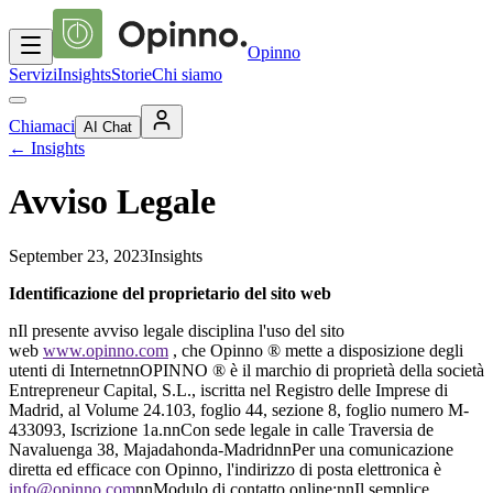
Opinno
Servizi
Insights
Storie
Chi siamo
Chiamaci
AI Chat
←
Insights
Avviso Legale
September 23, 2023
Insights
Identificazione del proprietario del sito web
nIl presente avviso legale disciplina l'uso del sito
web
www.opinno.com
, che Opinno ® mette a disposizione degli
utenti di InternetnnOPINNO ® è il marchio di proprietà della società
Entrepreneur Capital, S.L., iscritta nel Registro delle Imprese di
Madrid, al Volume 24.103, foglio 44, sezione 8, foglio numero M-
433093, Iscrizione 1a.nnCon sede legale in calle Traversia de
Navaluenga 38, Majadahonda-MadridnnPer una comunicazione
diretta ed efficace con Opinno, l'indirizzo di posta elettronica è
info@opinno.com
nnModulo di contatto online:nnIl semplice