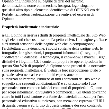
Opinno.nnL'inclusione su pagine di terzi del marchio,
denominazione, nome commerciale, insegna, logo, slogan o
qualsiasi altro tipo di elemento identificativo di OPINNO e/o del
Portale, richiederà l'autorizzazione preventiva ed espressa di
Opinno.n
Proprietà intellettuale e industriale
n4.1. Opinno si riserva i diritti di proprietà intellettuale del Sito Web
sugli elementi che costituiscono l'aspetto visivo, l'immagine grafica e
altri stimoli sensoriali delle pagine web che lo compongono;
l'architettura di navigazione; i codici sorgente delle pagine web; le
fotografie, le registrazioni, i programmi informatici (di seguito, il
"Software"), i database, la tecnologia, il know-how, i marchi, i segni
distintivi e i loghi.nn4.2. I contenuti propri e le opere riprodotte in
questo Sito Web di proprietà di Opinno sono protetti dalla normativa
sulla proprietà intellettuale. È vietata la loro riproduzione totale o
parziale salvo nei casi e con i limiti espressamente
autorizzati.nnPertanto, l'utilizzo di tutti i contenuti del sito web è
soggetto alle seguenti condizioni:nn(i) è autorizzato solo l'uso
personale e non commerciale dei contenuti di proprietà di Opinno
per scopi informativi, divulgativi o commerciali. Gli utenti dovranno
citare in tutti i casi l'autore e la fonte dei materiali utilizzati per l'uso
personale ed educativo autorizzato, con menzione espressa all'URL
di questa pagina web. L'uso di questa pagina e dei suoi contenuti,