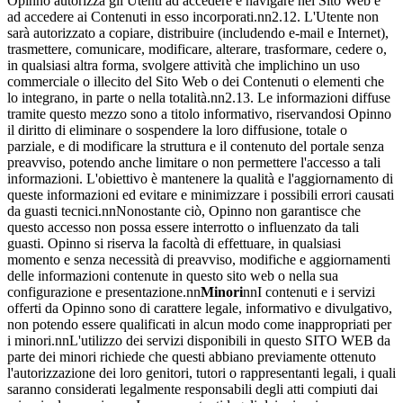
Opinno autorizza gli Utenti ad accedere e navigare nel Sito Web e
ad accedere ai Contenuti in esso incorporati.nn2.12. L'Utente non
sarà autorizzato a copiare, distribuire (includendo e-mail e Internet),
trasmettere, comunicare, modificare, alterare, trasformare, cedere o,
in qualsiasi altra forma, svolgere attività che implichino un uso
commerciale o illecito del Sito Web o dei Contenuti o elementi che
lo integrano, in parte o nella totalità.nn2.13. Le informazioni diffuse
tramite questo mezzo sono a titolo informativo, riservandosi Opinno
il diritto di eliminare o sospendere la loro diffusione, totale o
parziale, e di modificare la struttura e il contenuto del portale senza
preavviso, potendo anche limitare o non permettere l'accesso a tali
informazioni. L'obiettivo è mantenere la qualità e l'aggiornamento di
queste informazioni ed evitare e minimizzare i possibili errori causati
da guasti tecnici.nnNonostante ciò, Opinno non garantisce che
questo accesso non possa essere interrotto o influenzato da tali
guasti. Opinno si riserva la facoltà di effettuare, in qualsiasi
momento e senza necessità di preavviso, modifiche e aggiornamenti
delle informazioni contenute in questo sito web o nella sua
configurazione e presentazione.nn
Minori
nnI contenuti e i servizi
offerti da Opinno sono di carattere legale, informativo e divulgativo,
non potendo essere qualificati in alcun modo come inappropriati per
i minori.nnL'utilizzo dei servizi disponibili in questo SITO WEB da
parte dei minori richiede che questi abbiano previamente ottenuto
l'autorizzazione dei loro genitori, tutori o rappresentanti legali, i quali
saranno considerati legalmente responsabili degli atti compiuti dai