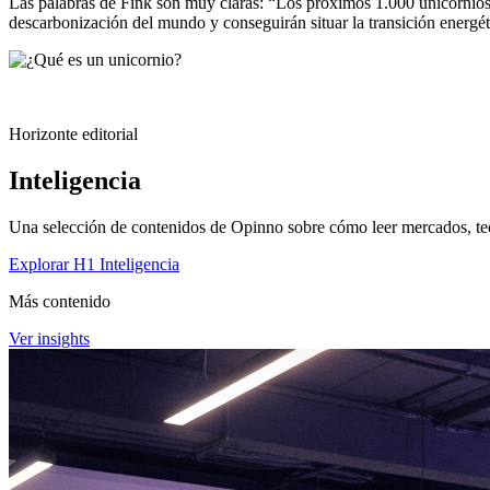
Las palabras de Fink son muy claras: “Los pr
ó
ximos 1.000 unicornios
descarbonizaci
ó
n del mundo y conseguir
á
n situar la transici
ó
n energ
é
Horizonte editorial
Inteligencia
Una selección de contenidos de Opinno sobre cómo leer mercados, tec
Explorar H1 Inteligencia
Más contenido
Ver insights