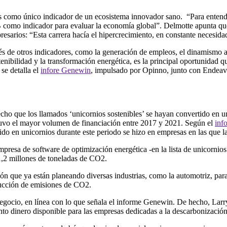
ios como
ú
nico indicador de un ecosistema innovador sano. “Para entende
IB como indicador para evaluar la econom
í
a global”. Delmotte apunta que
resarios: “Esta carrera hac
í
a el hipercrecimiento, en constante necesida
é
s de otros indicadores, como la generaci
ó
n de empleos, el dinamismo a
tenibilidad y la transformaci
ó
n energ
é
tica, es la principal oportunidad 
 se detalla el
infore Genewin
, impulsado por Opinno, junto con Endeav
echo que los llamados ‘unicornios sostenibles’ se hayan convertido en 
tuvo el mayor volumen de financiaci
ó
n entre 2017 y 2021. Seg
ú
n el
inf
ido en unicornios durante este periodo se hizo en empresas en las que 
empresa de software de optimizaci
ó
n energ
é
tica -en la lista de unicornio
1,2 millones de toneladas de CO
2
.
ó
n que ya est
á
n planeando diversas industrias, como la automotriz, para
ucci
ó
n de emisiones de CO
2
.
egocio, en l
í
nea con lo que se
ñ
ala el informe Genewin. De hecho, Larr
to dinero disponible para las empresas dedicadas a la descarbonizaci
ó
n