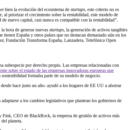
r bien la evoluci
ó
n del ecosistema de
startups
, este criterio no es
, al priorizar el crecimiento sobre la rentabilidad, este modelo de
d de nuevo capital, casi nunca es compatible con la rentabilidad”.
 la hora de generar nuevas
startups
, la generaci
ó
n de activos tangibles
que tienen Espa
ñ
a y otros pa
í
ses que no destacan demasiado a
ú
n en los
or, Fundaci
ó
n Transforma Espa
ñ
a, Lanzadera, Telef
ó
nica Open
una subespecie por derecho propio. Las empresas relacionadas con
orme sobre el estado de las empresas innovadoras europeas que
la sostenibilidad formaba parte de su modelo de negocio.
s desde hace justo un a
ñ
o- ayud
ó
a los hogares de EE UU a ahorrar
 adaptarse a los cambios legislativos que plantean los gobiernos de
y Fink, CEO de BlackRock, la empresa de gesti
ó
n de activos m
á
s
 del planeta.