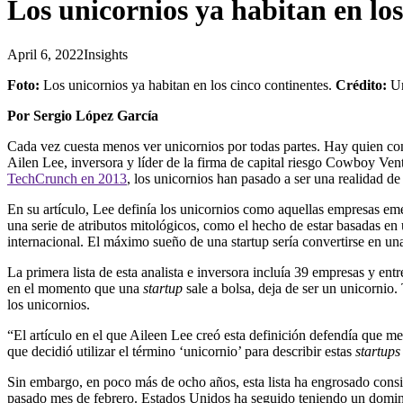
Los unicornios ya habitan en los
April 6, 2022
Insights
Foto:
Los unicornios ya habitan en los cinco continentes.
Crédito:
Un
Por Sergio López García
Cada vez cuesta menos ver unicornios por todas partes. Hay quien consi
Ailen Lee, inversora y líder de la firma de capital riesgo Cowboy Vent
TechCrunch en 2013
, los unicornios han pasado a ser una realidad 
En su art
í
culo, Lee defin
í
a los unicornios como aquellas empresas eme
una serie de atributos mitol
ó
gicos
,
como
el hecho de
estar basadas en
internacional.
El m
á
ximo sue
ñ
o de
una
startup
ser
í
a
convertirse en una
La primera lista de esta analista e inversora inclu
í
a 39 empresas y entr
en el momento que una
startup
sale a bolsa, deja de ser un unicornio
los unicornios.
“El art
í
culo en el que Aileen Lee cre
ó
esta definici
ó
n defend
í
a que me
que decidi
ó
utilizar el t
é
rmino ‘unicornio’ para describir estas
startups
Sin embargo, e
n poco m
á
s de ocho a
ñ
os, es
ta lista ha engrosado
cons
pasado mes de febrero
.
Estados Unidos
ha seguido teniendo
un domini