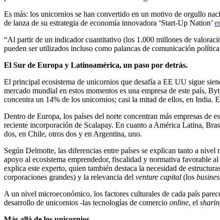
Es m
á
s: los unicornios se han convertido en un motivo de orgullo nac
de lanza de su estrategia de econom
í
a innovadora ‘Start-Up Nation’
e
“Al partir de un indicador cuantitativo (los 1.000 millones de valoraci
pueden ser utilizados incluso como palancas de comunicaci
ó
n pol
í
tic
El Sur de
Europa y Latinoam
é
rica, un paso por detr
á
s.
El principal ecosistema de unicornios que desaf
í
a a EE UU sigue sien
mercado mundial en estos momentos es una empresa de este pa
í
s, Byt
concentra un 14% de los unicornios; casi la mitad de ellos, en India
Dentro de Europa, los pa
í
ses del norte concentran m
á
s empresas de es
reciente incorporaci
ó
n de Scalapay. En cuanto a Am
é
rica Latina, Bras
dos, en Chile, otros dos y en Argentina, uno.
Seg
ú
n Delmotte, las diferencias entre pa
í
ses se explican tanto a nive
apoyo al ecosistema emprendedor, fiscalidad y normativa favorable al
explica este experto, quien tambi
é
n destaca la necesidad de estructur
corporaciones grandes) y la relevancia del
venture capital
(los
busines
A un nivel microecon
ó
mico, los factores culturales de cada pa
í
s parec
desarrollo de unicornios -las tecnolog
í
as de comercio
online
, el
shari
M
á
s all
á
de los unicornios