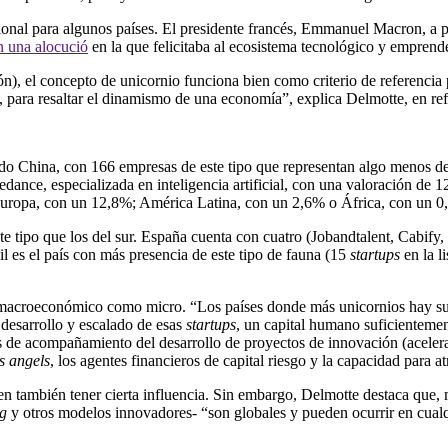
ional para algunos pa
í
ses. El presidente franc
é
s, Emmanuel Macron, a pr
n una alocuci
ó
en la que felicitaba al ecosistema tecnol
ó
gico y emprend
ó
n), el concepto de unicornio funciona bien como criterio de referencia 
a, para resaltar el dinamismo de una econom
í
a”, explica Delmotte, en ref
do China, con 166 empresas de este tipo que representan algo menos d
edance, especializada en inteligencia artificial, con una valoraci
ó
n de 12
. Europa, con un 12,8%; Am
é
rica Latina, con un 2,6% o
Á
frica, con un 0
te tipo que los del sur. Espa
ñ
a cuenta con cuatro (Jobandtalent, Cabify,
il es el pa
í
s con m
á
s presencia de este tipo de fauna (15
startups
en la l
l macroecon
ó
mico como micro. “Los pa
í
ses donde m
á
s unicornios hay s
 desarrollo y escalado de esas
startups
, un capital humano suficienteme
as de acompa
ñ
amiento del desarrollo de proyectos de innovaci
ó
n (aceler
s angels
, los agentes financieros de capital riesgo y la capacidad para at
en tambi
é
n tener cierta influencia. Sin embargo, Delmotte destaca que,
ng
y otros modelos innovadores- “son globales y pueden ocurrir en cual