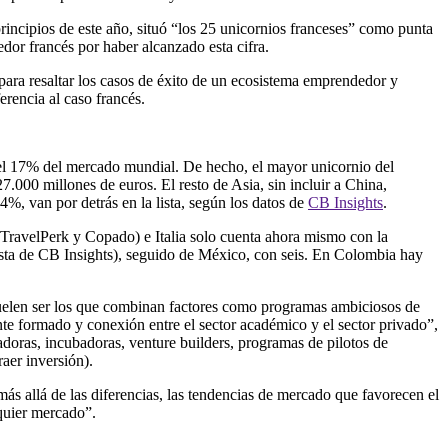
incipios de este a
ñ
o, situ
ó
“los 25 unicornios franceses” como punta
edor franc
é
s por haber alcanzado esta cifra.
para resaltar los casos de
é
xito de un ecosistema emprendedor y
erencia al caso franc
é
s.
el 17% del mercado mundial. De hecho, el mayor unicornio del
7.000 millones de euros. El resto de Asia, sin incluir a China,
,4%, van por detr
á
s en la lista, según los datos de
CB Insights
.
 TravelPerk y Copado) e Italia solo cuenta ahora mismo con la
ista de CB Insights), seguido de M
é
xico, con seis. En Colombia hay
uelen ser los que combinan factores como programas ambiciosos de
nte formado y conexi
ó
n entre el sector acad
é
mico y el sector privado”,
adoras, incubadoras, venture builders, programas de pilotos de
raer inversi
ó
n).
 m
á
s all
á
de las diferencias, las tendencias de mercado que favorecen el
quier mercado”.