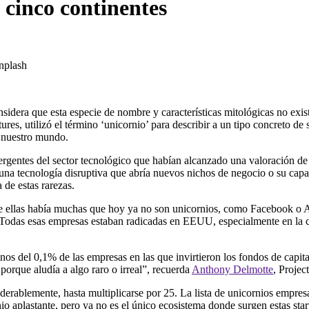
 cinco continentes
plash
dera que esta especie de nombre y características mitológicas no existe
ures, utilizó el término ‘unicornio’ para describir a un tipo concreto d
de nuestro mundo.
rgentes del sector tecnol
ó
gico que hab
í
an alcanzado una valoraci
ó
n d
 una tecnolog
í
a disru
pt
iva
que abr
í
a
nuevos nichos de negoci
o
o
su
capa
 de estas
rarezas.
e ellas hab
í
a muchas que hoy ya no son unicornios, como Facebook o A
. Todas esas empresas estaban radicadas en EEUU, especialmente en la c
nos del 0,1% de las empresas en las que invirtieron los fondos de capit
porque alud
í
a a algo raro o irreal”, recuerda
Anthony Delmotte
, Projec
iderablemente
, hasta multiplicarse por 25
. L
a lista de unicornios empres
o aplastante
,
pero ya no es el
ú
nico ecosistema
donde
surgen estas
sta