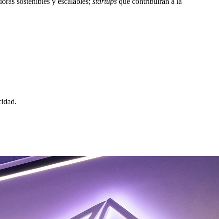
oras sostenibles y escalables;
startups
que contribuir
á
n a la
cidad.