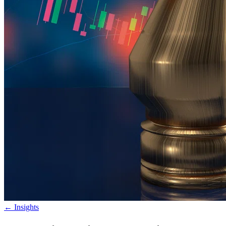
←
Insights