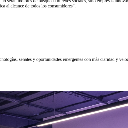
 no ser
á
n motores de b
ú
squeda ni redes sociales, sino empresas innovad
tica al alcance de todos los consumidores”.
nologías, señales y oportunidades emergentes con más claridad y velo