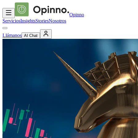
Opinno
Servicios
Insights
Stories
Nosotros
Llámanos
AI Chat