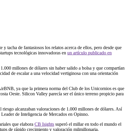
 y tacha de fantasiosos los relatos acerca de ellos, pero desde que
e startups tecnológicas innovadoras en
un artículo publicado en
e
1.000 millones de d
ó
lares
sin haber salido
a bolsa y que compart
í
an
cidad
de escalar a una velocidad vertiginosa con una orientaci
ó
n
irBNB, ya que la primera norma del Club de los Unicornios es que
osta Oeste. Silicon Valley parec
í
a ser el
ú
nico terreno propicio para
al riesgo alcanzaban valoraciones de 1.000 millones de d
ó
lares. As
í
t Leader de Inteligencia de Mercados en Opinno.
ariales que elabora
CB I
sights
super
ó
e
l millar en todo el mundo
el
rtup
s
de r
á
pido crecimiento y valoraci
ó
n milmillonaria
.