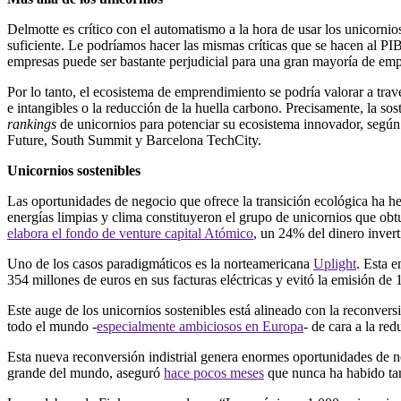
Delmotte es cr
í
tico con el automatismo a la hora de usar los unicorn
suficiente. Le podr
í
amos hacer las mismas cr
í
ticas que se hacen al P
empresas puede ser bastante perjudicial para una gran mayor
í
a de emp
Por lo tanto, el ecosistema de emprendimiento se podr
í
a valorar a trav
e intangibles o la reducci
ó
n de la huella carbono. Precisamente, la sos
rankings
de unicornios para potenciar su ecosistema innovador, seg
ú
n
Future, South Summit y Barcelona TechCity.
Unicornios sostenibles
Las oportunidades de negocio que ofrece la transición ecológica ha h
energ
í
as limpias y clima constituyeron el grupo de unicornios que ob
elabora el fondo de venture capital At
ó
mico
, un 24% del dinero invert
Uno de los casos paradigm
á
ticos es la norteamericana
Uplight
. Esta 
354 millones de euros en sus facturas el
é
ctricas y evit
ó
la emisi
ó
n de 
Este auge de los unicornios sostenibles est
á
alineado con la reconversi
todo el mundo -
especialmente ambiciosos en Europa
- de cara a la red
Esta nueva reconversi
ó
n indistrial genera enormes oportunidades de n
grande del mundo, asegur
ó
hace pocos meses
que nunca ha habido tan