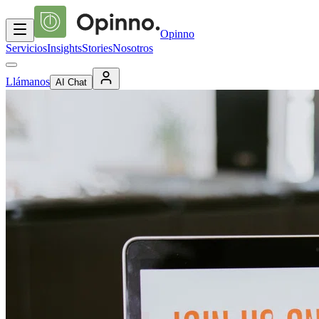
Opinno
Servicios
Insights
Stories
Nosotros
Llámanos
AI Chat