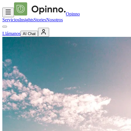
Opinno
Servicios
Insights
Stories
Nosotros
Llámanos
AI Chat