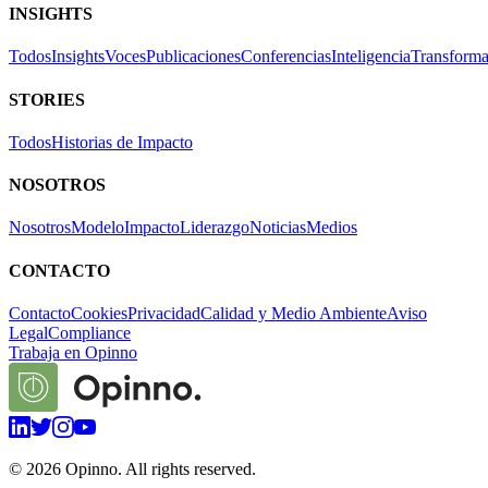
INSIGHTS
Todos
Insights
Voces
Publicaciones
Conferencias
Inteligencia
Transforma
STORIES
Todos
Historias de Impacto
NOSOTROS
Nosotros
Modelo
Impacto
Liderazgo
Noticias
Medios
CONTACTO
Contacto
Cookies
Privacidad
Calidad y Medio Ambiente
Aviso
Legal
Compliance
Trabaja en Opinno
©
2026
Opinno. All rights reserved.