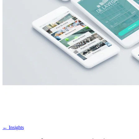
←
Insights