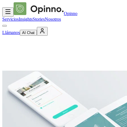
Opinno
Servicios
Insights
Stories
Nosotros
Llámanos
AI Chat