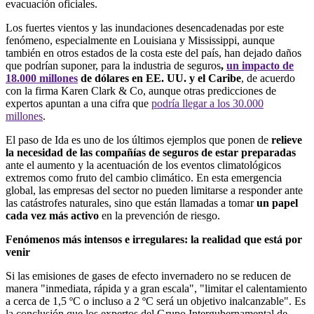
evacuación oficiales.
Los fuertes vientos y las inundaciones desencadenadas por este
fenómeno, especialmente en Louisiana y Mississippi, aunque
también en otros estados de la costa este del país, han dejado daños
que podrían suponer, para la industria de seguros
,
un impacto de
18.000 millones
de dólares
en EE. UU. y el Caribe
, de acuerdo
con la firma Karen Clark & Co, aunque otras predicciones de
expertos apuntan a una cifra que
podría llegar a los 30.000
millones
.
El paso de Ida es uno de los últimos ejemplos que ponen de
relieve
la necesidad de las compañías de seguros de estar preparadas
ante el aumento y la acentuación de los eventos climatológicos
extremos como fruto del cambio climático. En esta emergencia
global, las empresas del sector no pueden limitarse a responder ante
las catástrofes naturales, sino que están llamadas a tomar
un papel
cada vez más activo
en la prevención de riesgo.
Fenómenos más intensos e irregulares: la realidad que está por
venir
Si las emisiones de gases de efecto invernadero no se reducen de
manera "inmediata, rápida y a gran escala", "limitar el calentamiento
a cerca de 1,5 ºC o incluso a 2 ºC será un objetivo inalcanzable". Es
la conclusión que los expertos del Grupo Intergubernamental de