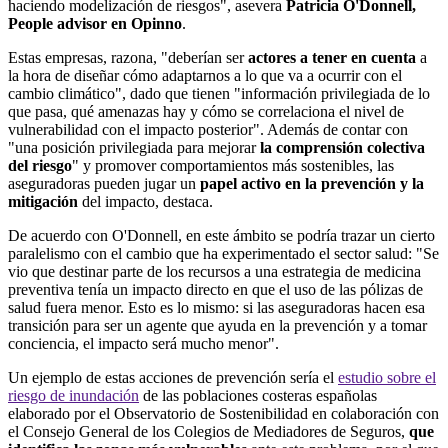
haciendo modelización de riesgos", asevera
Patricia O'Donnell,
People advisor en Opinno
.
Estas empresas, razona, "deberían ser
actores a tener en cuenta
a
la hora de diseñar cómo adaptarnos a lo que va a ocurrir con el
cambio climático", dado que tienen "información privilegiada de lo
que pasa, qué amenazas hay y cómo se correlaciona el nivel de
vulnerabilidad con el impacto posterior". Además de contar con
"una posición privilegiada para mejorar
la comprensión colectiva
del riesgo
" y promover comportamientos más sostenibles, las
aseguradoras pueden jugar un
papel activo en la prevención y la
mitigación
del impacto, destaca.
De acuerdo con O'Donnell, en este ámbito se podría trazar un cierto
paralelismo con el cambio que ha experimentado el sector salud: "Se
vio que destinar parte de los recursos a una estrategia de medicina
preventiva tenía un impacto directo en que el uso de las pólizas de
salud fuera menor. Esto es lo mismo: si las aseguradoras hacen esa
transición para ser un agente que ayuda en la prevención y a tomar
conciencia, el impacto será mucho menor".
Un ejemplo de estas acciones de prevención sería el
estudio sobre el
riesgo de inundación
de las poblaciones costeras españolas
elaborado por el Observatorio de Sostenibilidad en colaboración con
el Consejo General de los Colegios de Mediadores de Seguros,
que