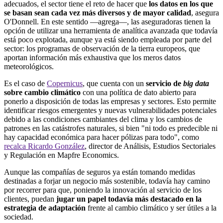
adecuados, el sector tiene el reto de hacer que
los datos en los que
se basan sean cada vez más diversos y de mayor calidad
, asegura
O'Donnell. En este sentido —agrega—, las aseguradoras tienen la
opción de utilizar una herramienta de analítica avanzada que todavía
está poco explotada, aunque ya está siendo empleada por parte del
sector: los programas de observación de la tierra europeos, que
aportan información más exhaustiva que los meros datos
meteorológicos.
Es el caso de
Copernicus
, que cuenta con un
servicio de
big data
sobre cambio climático
con una política de dato abierto para
ponerlo a disposición de todas las empresas y sectores. Esto permite
identificar riesgos emergentes y nuevas vulnerabilidades potenciales
debido a las condiciones cambiantes del clima y los cambios de
patrones en las catástrofes naturales, si bien "ni todo es predecible ni
hay capacidad económica para hacer pólizas para todo", como
recalca Ricardo González
, director de Análisis, Estudios Sectoriales
y Regulación en Mapfre Economics.
Aunque las compañías de seguros ya están tomando medidas
destinadas a forjar un negocio más sostenible, todavía hay camino
por recorrer para que, poniendo la innovación al servicio de los
clientes, puedan
jugar un papel todavía más destacado en la
estrategia de adaptación
frente al cambio climático y ser útiles a la
sociedad.