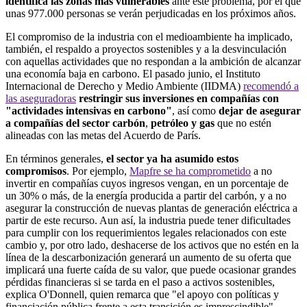
identifica las zonas más vulnerables
ante este problema, por el que
unas 977.000 personas se verán perjudicadas en los próximos años.
El compromiso de la industria con el medioambiente ha implicado,
también, el respaldo a proyectos sostenibles y a la desvinculación
con aquellas actividades que no respondan a la ambición de alcanzar
una economía baja en carbono. El pasado junio, el Instituto
Internacional de Derecho y Medio Ambiente (IIDMA)
recomendó a
las aseguradoras
restringir sus inversiones en compañías con
"actividades intensivas en carbono"
, así como
dejar de asegurar
a compañías del sector carbón
,
petróleo y gas
que no estén
alineadas con las metas del Acuerdo de París.
En términos generales,
el sector ya ha asumido estos
compromisos
. Por ejemplo,
Mapfre se ha comprometido
a no
invertir en compañías cuyos ingresos vengan, en un porcentaje de
un 30% o más, de la energía producida a partir del carbón, y a no
asegurar la construcción de nuevas plantas de generación eléctrica a
partir de este recurso. Aun así, la industria puede tener dificultades
para cumplir con los requerimientos legales relacionados con este
cambio y, por otro lado, deshacerse de los activos que no estén en la
línea de la descarbonización generará un aumento de su oferta que
implicará una fuerte caída de su valor, que puede ocasionar grandes
pérdidas financieras si se tarda en el paso a activos sostenibles,
explica O'Donnell, quien remarca que "el apoyo con políticas y
financiación pública frente a esta transición es imprescindible".