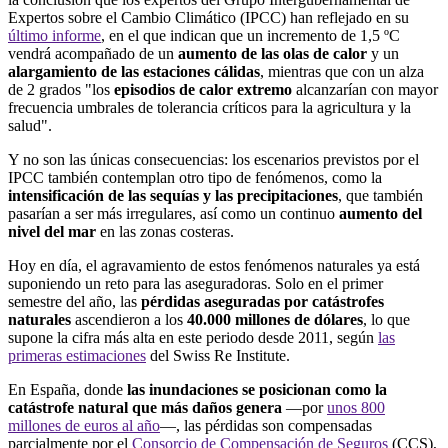
Expertos sobre el Cambio Climático (IPCC) han reflejado en su
último informe
, en el que indican que un incremento de 1,5 ºC
vendrá acompañado de un
aumento de las olas de calor
y un
alargamiento de las estaciones cálidas
, mientras que con un alza
de 2 grados "los
episodios de calor extremo
alcanzarían con mayor
frecuencia umbrales de tolerancia críticos para la agricultura y la
salud".
Y no son las únicas consecuencias: los escenarios previstos por el
IPCC también contemplan otro tipo de fenómenos, como la
intensificación de las sequías y las precipitaciones
, que también
pasarían a ser más irregulares, así como un continuo
aumento del
nivel del mar
en las zonas costeras.
Hoy en día, el agravamiento de estos fenómenos naturales ya está
suponiendo un reto para las aseguradoras. Solo en el primer
semestre del año, las
pérdidas aseguradas por catástrofes
naturales
ascendieron a los
40.000 millones de dólares
, lo que
supone la cifra más alta en este periodo desde 2011, según
las
primeras estimaciones
del Swiss Re Institute.
En España, donde
las inundaciones se posicionan como la
catástrofe natural que más daños genera
—por
unos 800
millones de euros al año
—, las pérdidas son compensadas
parcialmente por el
Consorcio de Compensación de Seguros
(CCS),