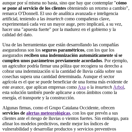
aunque por sí misma no basta, sino que hay que contemplar "
cómo
se pone al servicio de los clientes
obteniendo un retorno a cambio",
remarca O'Donnell. El uso de analítica avanzada e inteligencia
artificial, teniendo a las
insurtech
como compañeras clave,
experimentará cada vez un mayor auge, pero implicará, a su vez,
hacer una "apuesta fuerte" por la madurez en el gobierno y la
calidad del dato.
Una de las herramientas que están desarrollando las compañías
aseguradoras son los
seguros paramétricos
, con los que los
asegurados
reciben una indemnización automáticamente si se
cumplen unos parámetros previamente acordados
. Por ejemplo,
un agricultor podría firmar una póliza que recogiera su derecho a
cobrar una indemnización si la cantidad de lluvia caída sobre sus
cosechas supera una cantidad determinada. Aunque el sector
agrícola es el que se puede beneficiar de una forma más evidente de
este avance, que aplican empresas como
Axa
o la
insurtech
Arbol
,
esta solución también puede aplicarse a otros ámbitos como la
energía, el transporte y la construcción.
Algunas firmas, como el Grupo Catalana Occidente, ofrecen
servicios de
alertas meteorológicas
, con los que prevén a sus
clientes ante el riesgo de lluvias o vientos fuertes. Sin embargo, para
afinar los modelos predictivos, medir mejor los índices de
vulnerabilidad y desarrollar productos y servicios preventivos