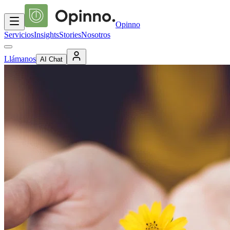
Opinno
Servicios
Insights
Stories
Nosotros
Llámanos
AI Chat