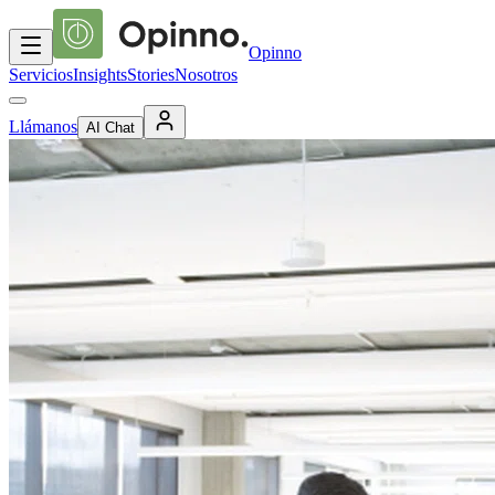
Opinno
Servicios
Insights
Stories
Nosotros
Llámanos
AI Chat