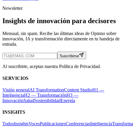
Newsletter
Insights de innovación para decisores
Mensual, sin spam. Recibe las últimas ideas de Opinno sobre
innovación, IA y transformación directamente en tu bandeja de
entrada.
Suscribirse
Al suscribirte, aceptas nuestra Política de Privacidad.
SERVICIOS
Visión general
AI Transformation
Content Studio
H1 —
Inteligencia
H2 — Transformación
H3 —
Innovación
Salud
Sostenibilidad
Energía
INSIGHTS
Todos
Insights
Voces
Publicaciones
Conferencias
Inteligencia
Transforma