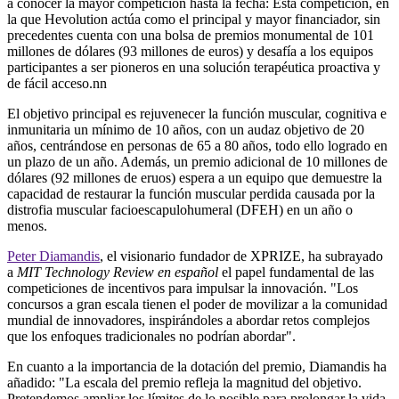
a conocer la mayor competición hasta la fecha: Esta competición, en
la que Hevolution actúa como el principal y mayor financiador, sin
precedentes cuenta con una bolsa de premios monumental de 101
millones de dólares (93 millones de euros) y desafía a los equipos
participantes a ser pioneros en una solución terapéutica proactiva y
de fácil acceso.nn
El objetivo principal es rejuvenecer la función muscular, cognitiva e
inmunitaria un mínimo de 10 años, con un audaz objetivo de 20
años, centrándose en personas de 65 a 80 años, todo ello logrado en
un plazo de un año. Además, un premio adicional de 10 millones de
dólares (92 millones de eruos) espera a un equipo que demuestre la
capacidad de restaurar la función muscular perdida causada por la
distrofia muscular facioescapulohumeral (DFEH) en un año o
menos.
Peter Diamandis
, el visionario fundador de XPRIZE, ha subrayado
a
MIT Technology Review en español
el papel fundamental de las
competiciones de incentivos para impulsar la innovación. "Los
concursos a gran escala tienen el poder de movilizar a la comunidad
mundial de innovadores, inspirándoles a abordar retos complejos
que los enfoques tradicionales no podrían abordar".
En cuanto a la importancia de la dotación del premio, Diamandis ha
añadido: "La escala del premio refleja la magnitud del objetivo.
Pretendemos ampliar los límites de lo posible para prolongar la vida