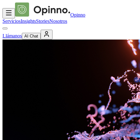
Opinno
Servicios
Insights
Stories
Nosotros
Llámanos
AI Chat