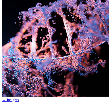
←
Insights