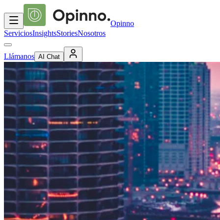
Opinno
Servicios
Insights
Stories
Nosotros
Llámanos
AI Chat