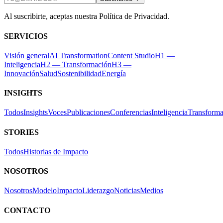
Al suscribirte, aceptas nuestra Política de Privacidad.
SERVICIOS
Visión general
AI Transformation
Content Studio
H1 —
Inteligencia
H2 — Transformación
H3 —
Innovación
Salud
Sostenibilidad
Energía
INSIGHTS
Todos
Insights
Voces
Publicaciones
Conferencias
Inteligencia
Transforma
STORIES
Todos
Historias de Impacto
NOSOTROS
Nosotros
Modelo
Impacto
Liderazgo
Noticias
Medios
CONTACTO