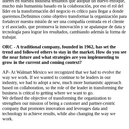
líderes en nuestra industria teníamos que adoptar un nuevo enfoque,
mucho más humanista basado en la colaboración, por eso el rol del
líder en la transformación del negocio es crítico para llegar a donde
queremos.Definimos como objetivo transformar la organización para
fortalecer nuestra misión de ser una compañía centrada en el cliente
y el asociado, que promueva la innovación y se apalanque de data y
tecnología para lograr los resultados, cambiando además la forma de
trabajar.
ORC - A traditional company, founded in 1962, has set the
trend and followed others to stay in the market. How do you see
the near future and what strategies are you implementing to
grow in the current and coming context?
AP- At Walmart Mexico we recognized that we had to evolve the
way we work. If we wanted to continue to be leaders in our
industry, we had to adopt a new, much more humanistic approach
based on collaboration, so the role of the leader in transforming the
business is critical to getting where we want to go.
We defined the objective of transforming the organization to
strengthen our mission of being a customer and partner-centric
company that promotes innovation and leverages data and
technology to achieve results, while also changing the way we
work.