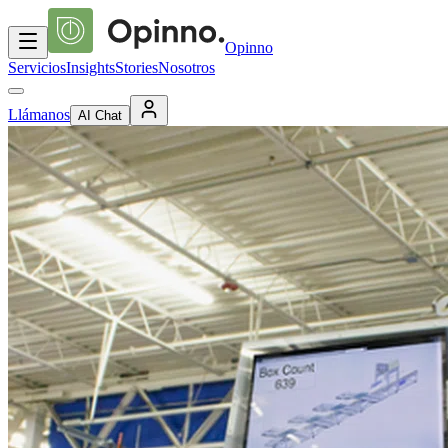
Opinno
Servicios
Insights
Stories
Nosotros
Llámanos
AI Chat