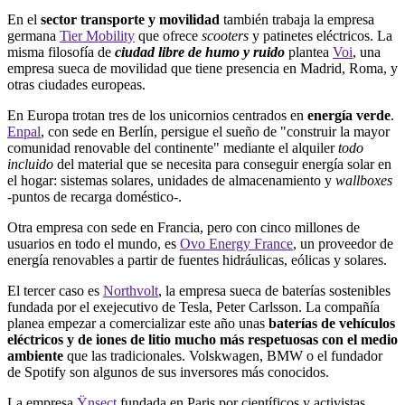
En el
sector transporte y movilidad
también trabaja la empresa
germana
Tier Mobility
que ofrece
scooters
y patinetes
eléctricos. La
misma filosofía de
ciudad libre de humo y ruido
plantea
Voi
, una
empresa sueca de movilidad que tiene presencia en Madrid, Roma, y
otras ciudades europeas.
En Europa trotan tres de los unicornios centrados en
energía verde
.
Enpal
, con sede en Berlín, persigue el sueño de "construir la mayor
comunidad renovable del continente" mediante el alquiler
todo
incluido
del material que se necesita para conseguir energía solar en
el hogar: sistemas solares, unidades de almacenamiento y
wallboxes
-puntos de recarga doméstico-.
Otra empresa con sede en Francia, pero con cinco millones de
usuarios en todo el mundo, es
Ovo Energy France
, un proveedor de
energía renovables a partir de fuentes hidráulicas, eólicas y solares.
El tercer caso es
Northvolt
, la empresa sueca de baterías sostenibles
fundada por el exejecutivo de Tesla, Peter Carlsson. La compañía
planea empezar a comercializar este año unas
baterías de vehículos
eléctricos y de iones de litio mucho más respetuosas con el medio
ambiente
que las tradicionales. Volskwagen, BMW o el fundador
de Spotify son algunos de sus inversores más conocidos.
La empresa
Ÿnsect
fundada en Paris por científicos y activistas