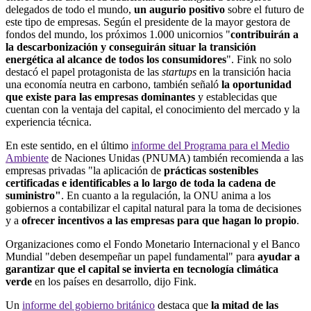
delegados de todo el mundo,
un augurio positivo
sobre el futuro de
este tipo de empresas. Según el presidente de la mayor gestora de
fondos del mundo, los próximos 1.000 unicornios "
contribuirán a
la descarbonización y conseguirán situar la transición
energética al alcance de todos los consumidores
". Fink no solo
destacó el papel protagonista de las
startups
en la transición hacia
una economía neutra en carbono, también señaló
la oportunidad
que existe para las empresas dominantes
y establecidas que
cuentan con la ventaja del capital, el conocimiento del mercado y la
experiencia técnica.
En este sentido, en el último
informe del Programa para el Medio
Ambiente
de Naciones Unidas (PNUMA) también recomienda a las
empresas privadas "la aplicación de
prácticas sostenibles
certificadas e identificables a lo largo de toda la cadena de
suministro"
. En cuanto a la regulación, la ONU anima a los
gobiernos a contabilizar el capital natural para la toma de decisiones
y a
ofrecer incentivos a las empresas para que hagan lo propio
.
Organizaciones como el Fondo Monetario Internacional y el Banco
Mundial "deben desempeñar un papel fundamental" para
ayudar a
garantizar que el capital se invierta en tecnología climática
verde
en los países en desarrollo, dijo Fink.
Un
informe del gobierno británico
destaca que
la mitad de las