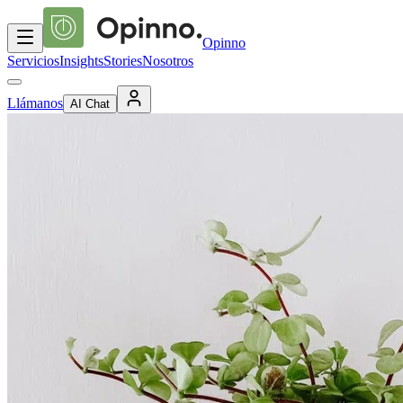
Opinno
Servicios
Insights
Stories
Nosotros
Llámanos
AI Chat