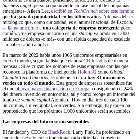
business angel
-persona que invierte en fase inicial de compañías
emergentes- Aileen Lee,
escribió en
TechCrunch
sobre este término
que
ha ganado popularidad en los últimos años.
Además del ser
mitológico que, como curiosidad, es el animal nacional de Escocia,
se llama unicornio
a
una categoría de empresa emergente
poco
común
. Una empresa unicornio es una
startup
valorada en 1.000
millones
de dólares -o más- con una rápida capacidad de escalada
sin haber salido a bolsa.
En marzo de 2022 había unos 1066 unicornios empresariales en
todo el mundo, según la lista que elabora
CB Insights
de manera
mensual. Si se cruzan los nombres de estas empresas con las que
reconoce la plataforma de inteligencia
Holon IQ
como
Global
Climate Tech Unicorns,
se obtiene la cifra
: hay 31 unicornios
verdes en todo el mundo.
Este grupo de empresas sostenibles fue
el que
obtuvo mayor financiación en Europa
, consiguiendo el 24%
del dinero invertido en unicornios, tal y como recoge un informe del
fondo de
venture capital
Atomico. Hoy en día, tres de cada 100
unicornios, a nivel global, son verdes. Sin embargo, hay quien ha
pronosticado que los próximos 1.000 unicornios serán sostenibles.
Las empresas del futuro serán sostenibles
El fundador y CEO de
BlackRock,
Larry Fink, ha profetizado en
enero de este año en su tradicional carta dirigida a consejeros