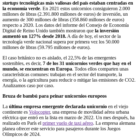
startups
tecnológicas más valiosas del país estaban centradas en
la economía verde
. En 2021 estos unicornios consiguieron 2.000
millones de libras (2.391.800 millones de euros) de inversión, un
aumento de 300 millones de libras (358.860 millones de euros)
respecto a 2020. Los datos del informe del Consejo de Economía
Digital de Reino Unido también mostraron que
la inversión
aumentó un 127% desde 2018.
A día de hoy, el sector de la
tecnología verde nacional supera por primera vez los 50.000
millones de libras (59.795 millones de euros).
El caso británico no es aislado, el 22,5% de las emergentes
sostenibles, es decir,
7 de los 31 unicornios verdes que hay en el
mundo, se encuentran en Europa
. Todos ellos comparten unas
características comunes: trabajan en el sector del transporte, la
energía, o la agricultura para reducir o mitigar las emisiones de CO2.
Analizamos caso por caso.
Bruza de bambú para peinar unicornios europeos
La
última empresa emergente declarada unicornio
en el viejo
continente es
Volocopter
, una empresa de movilidad aérea urbana
eléctrica que entró en la lista en marzo de 2022. Un mes después, ha
realizado en París el
primer vuelo de taxi aéreo
. La empresa alemana
planea ofrecer este servicio para pasajeros durante los Juegos
Olímpicos de 2024.