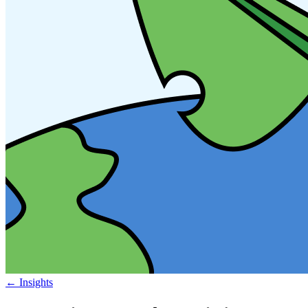
←
Insights