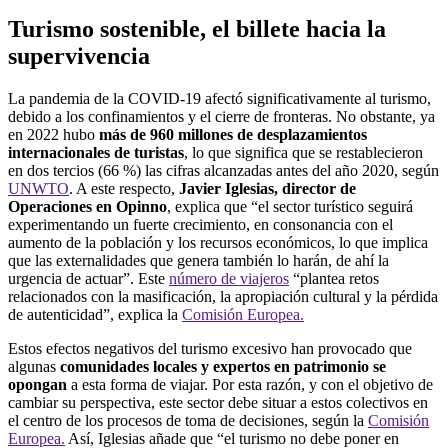
Turismo sostenible, el billete hacia la
supervivencia
La pandemia de la COVID-19 afectó significativamente al turismo,
debido a los confinamientos y el cierre de fronteras. No obstante, ya
en 2022 hubo
más de 960 millones de desplazamientos
internacionales de turistas
, lo que significa que se restablecieron
en dos tercios (66 %) las cifras alcanzadas antes del año 2020, según
UNWTO
. A este respecto,
Javier Iglesias, director de
Operaciones en Opinno
, explica que “el sector turístico seguirá
experimentando un fuerte crecimiento, en consonancia con el
aumento de la población y los recursos económicos, lo que implica
que las externalidades que genera también lo harán, de ahí la
urgencia de actuar”. Este
número de viajeros
“plantea retos
relacionados con la masificación, la apropiación cultural y la pérdida
de autenticidad”, explica la
Comisión Europea.
Estos efectos negativos del turismo excesivo han provocado que
algunas
comunidades locales y expertos en patrimonio se
opongan
a esta forma de viajar. Por esta razón, y con el objetivo de
cambiar su perspectiva, este sector debe situar a estos colectivos en
el centro de los procesos de toma de decisiones, según la
Comisión
Europea.
Así, Iglesias añade que “el turismo no debe poner en