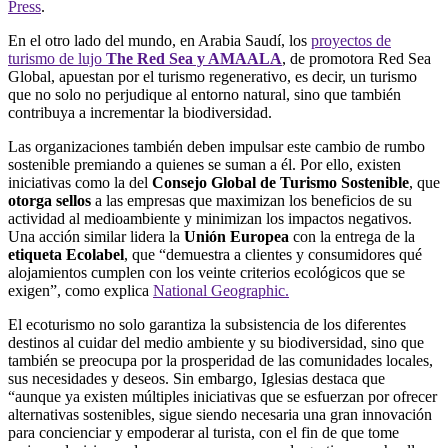
Press
.
En el otro lado del mundo, en Arabia Saudí, los
proyectos de
turismo de lujo
The Red Sea y AMAALA
, de promotora Red Sea
Global, apuestan por el turismo regenerativo, es decir, un turismo
que no solo no perjudique al entorno natural, sino que también
contribuya a incrementar la biodiversidad.
Las organizaciones también deben impulsar este cambio de rumbo
sostenible premiando a quienes se suman a él. Por ello, existen
iniciativas como la del
Consejo Global de Turismo Sostenible
, que
otorga sellos
a las empresas que maximizan los beneficios de su
actividad al medioambiente y minimizan los impactos negativos.
Una acción similar lidera la
Unión Europea
con la entrega de la
etiqueta Ecolabel
, que “demuestra a clientes y consumidores qué
alojamientos cumplen con los veinte criterios ecológicos que se
exigen”, como explica
National Geographic.
El ecoturismo no solo garantiza la subsistencia de los diferentes
destinos al cuidar del medio ambiente y su biodiversidad, sino que
también se preocupa por la prosperidad de las comunidades locales,
sus necesidades y deseos. Sin embargo, Iglesias destaca que
“aunque ya existen múltiples iniciativas que se esfuerzan por ofrecer
alternativas sostenibles, sigue siendo necesaria una gran innovación
para concienciar y empoderar al turista, con el fin de que tome