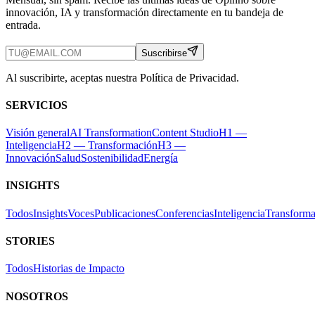
innovación, IA y transformación directamente en tu bandeja de
entrada.
Suscribirse
Al suscribirte, aceptas nuestra Política de Privacidad.
SERVICIOS
Visión general
AI Transformation
Content Studio
H1 —
Inteligencia
H2 — Transformación
H3 —
Innovación
Salud
Sostenibilidad
Energía
INSIGHTS
Todos
Insights
Voces
Publicaciones
Conferencias
Inteligencia
Transforma
STORIES
Todos
Historias de Impacto
NOSOTROS