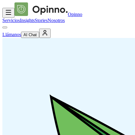
Opinno
Servicios
Insights
Stories
Nosotros
Llámanos
AI Chat