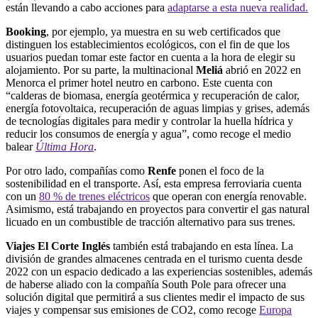
están llevando a cabo acciones para
adaptarse a esta nueva realidad.
Booking
, por ejemplo, ya muestra en su web certificados que
distinguen los establecimientos ecológicos, con el fin de que los
usuarios puedan tomar este factor en cuenta a la hora de elegir su
alojamiento. Por su parte, la multinacional
Meliá
abrió en 2022 en
Menorca el primer hotel neutro en carbono. Este cuenta con
“calderas de biomasa, energía geotérmica y recuperación de calor,
energía fotovoltaica, recuperación de aguas limpias y grises, además
de tecnologías digitales para medir y controlar la huella hídrica y
reducir los consumos de energía y agua”, como recoge el medio
balear
Última Hora
.
Por otro lado, compañías como
Renfe
ponen el foco de la
sostenibilidad en el transporte. Así, esta empresa ferroviaria cuenta
con un
80 % de trenes eléctricos
que operan con energía renovable.
Asimismo, está trabajando en proyectos para convertir el gas natural
licuado en un combustible de tracción alternativo para sus trenes.
Viajes
El Corte Inglés
también está trabajando en esta línea. La
división de grandes almacenes centrada en el turismo cuenta desde
2022 con un espacio dedicado a las experiencias sostenibles, además
de haberse aliado con la compañía South Pole para ofrecer una
solución digital que permitirá a sus clientes medir el impacto de sus
viajes y compensar sus emisiones de CO2, como recoge
Europa