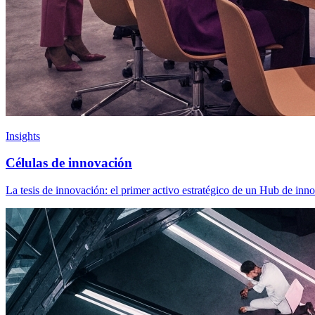
Insights
Células de innovación
La tesis de innovación: el primer activo estratégico de un Hub de in