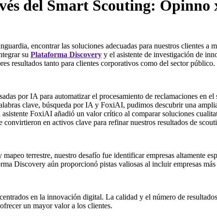
vés del Smart Scouting: Opinno x
nguardia, encontrar las soluciones adecuadas para nuestros clientes a 
ntegrar su
Plataforma Discovery
y el asistente de investigación de in
es resultados tanto para clientes corporativos como del sector público.
ulsadas por IA para automatizar el procesamiento de reclamaciones en el
palabras clave, búsqueda por IA y FoxiAI, pudimos descubrir una ampli
 asistente FoxiAI añadió un valor crítico al comparar soluciones cuali
 convirtieron en activos clave para refinar nuestros resultados de scout
 mapeo terrestre, nuestro desafío fue identificar empresas altamente es
orma Discovery aún proporcionó pistas valiosas al incluir empresas más 
ntrados en la innovación digital. La calidad y el número de resultados
ofrecer un mayor valor a los clientes.