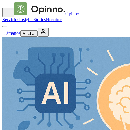
Opinno
Servicios
Insights
Stories
Nosotros
Llámanos
AI Chat