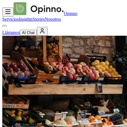
Opinno
Servicios
Insights
Stories
Nosotros
Llámanos
AI Chat