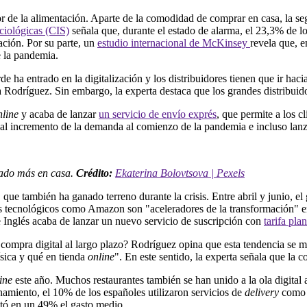
or de la alimentación. Aparte de la comodidad de comprar en casa, la s
ciológicas (CIS)
señala que, durante el estado de alarma, el 23,3% de 
ción. Por su parte, un
estudio internacional de McKinsey
revela que, 
 la pandemia.
e ha entrado en la digitalización y los distribuidores tienen que ir hac
odríguez. Sin embargo, la experta destaca que los grandes distribuidor
nline
y acaba de lanzar
un servicio de envío exprés
, que permite a los cl
e al incremento de la demanda al comienzo de la pandemia e incluso la
nado más en casa.
Crédito:
Ekaterina Bolovtsova | Pexels
 que también ha ganado terreno durante la crisis. Entre abril y junio, e
es tecnológicos como Amazon son "aceleradores de la transformación" en
te Inglés acaba de lanzar un nuevo servicio de suscripción con
tarifa pla
ompra digital al largo plazo? Rodríguez opina que esta tendencia se m
sica y qué en tienda
online
". En este sentido, la experta señala que la
ine
este año. Muchos restaurantes también se han unido a la ola digital 
namiento, el 10% de los españoles utilizaron servicios de
delivery
como G
ntó en un 49% el gasto medio.