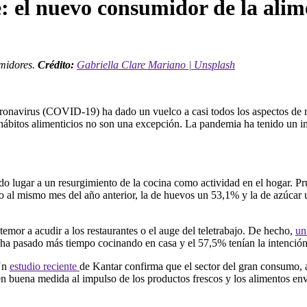
e: el nuevo consumidor de la ali
umidores.
Crédito:
Gabriella Clare Mariano | Unsplash
coronavirus (COVID-19) ha dado un vuelco a casi todos los aspectos de 
hábitos alimenticios no son una excepción. La pandemia ha tenido un im
ado lugar a un resurgimiento de la cocina como actividad en el hogar. Pr
o al mismo mes del año anterior, la de huevos un 53,1% y la de azúcar
temor a acudir a los restaurantes o el auge del teletrabajo. De hecho,
un
a pasado más tiempo cocinando en casa y el 57,5% tenían la intención
 Un
estudio reciente
de Kantar confirma que el sector del gran consumo, al
n buena medida al impulso de los productos frescos y los alimentos en