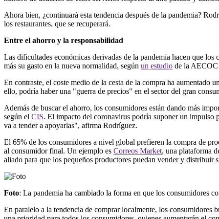
Ahora bien, ¿continuará esta tendencia después de la pandemia? Rodríg
los restaurantes, que se recuperará.
Entre el ahorro y la responsabilidad
Las dificultades económicas derivadas de la pandemia hacen que los 
más su gasto en la nueva normalidad, según
un estudio
de la AECOC s
En contraste, el coste medio de la cesta de la compra ha aumentado u
ello, podría haber una "guerra de precios" en el sector del gran consu
Además de buscar el ahorro, los consumidores están dando más importa
según el
CIS
. El impacto del coronavirus podría suponer un impulso p
va a tender a apoyarlas", afirma Rodríguez.
El 65% de los consumidores a nivel global prefieren la compra de pro
al consumidor final. Un ejemplo es
Correos Market
, una plataforma 
aliado para que los pequeños productores puedan vender y distribuir s
Foto
: La pandemia ha cambiado la forma en que los consumidores com
En paralelo a la tendencia de comprar localmente, los consumidores 
una prioridad para todos los consumidores, quienes aumentarán el con