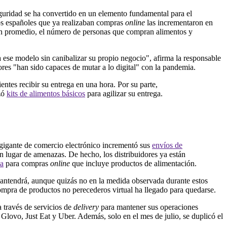
eguridad se ha convertido en un elemento fundamental para el
los españoles que ya realizaban compras
online
las incrementaron en
en promedio, el número de personas que compran alimentos y
ia ese modelo sin canibalizar su propio negocio", afirma la responsable
es "han sido capaces de mutar a lo digital" con la pandemia.
ientes recibir su entrega en una hora. Por su parte,
nzó
kits de alimentos básicos
para agilizar su entrega.
l gigante de comercio electrónico incrementó sus
envíos de
 lugar de amenazas. De hecho, los distribuidores ya están
na
para compras
online
que incluye productos de alimentación.
antendrá, aunque quizás no en la medida observada durante estos
 compra de productos no perecederos virtual ha llegado para quedarse.
a través de servicios de
delivery
para mantener sus operaciones
lovo, Just Eat y Uber. Además, solo en el mes de julio, se duplicó el