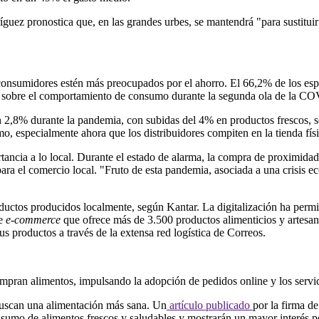
uez pronostica que, en las grandes urbes, se mantendrá "para sustituir
consumidores estén más preocupados por el ahorro. El 66,2% de los es
obre el comportamiento de consumo durante la segunda ola de la C
n 2,8% durante la pandemia, con subidas del 4% en productos frescos, 
mo, especialmente ahora que los distribuidores compiten en la tienda fís
ncia a lo local. Durante el estado de alarma, la compra de proximidad 
ara el comercio local. "Fruto de esta pandemia, asociada a una crisis e
ductos producidos localmente, según Kantar. La digitalización ha permi
de
e-commerce
que ofrece más de 3.500 productos alimenticios y artesana
us productos a través de la extensa red logística de Correos.
pran alimentos, impulsando la adopción de pedidos online y los servic
buscan una alimentación más sana. Un
artículo publicado
por la firma d
sumo de alimentos frescos y saludables y mostrarán un mayor interés por