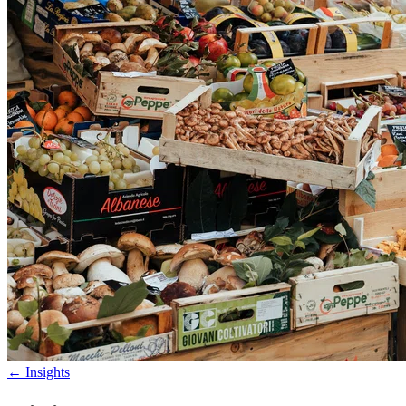
←
Insights