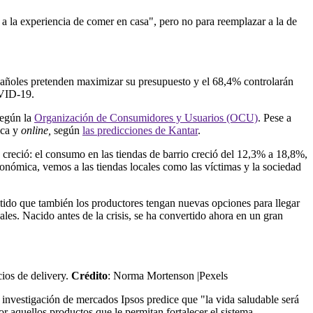
 a la experiencia de comer en casa", pero no para reemplazar a la de
pañoles pretenden maximizar su presupuesto y el 68,4% controlarán
OVID-19.
según la
Organización de Consumidores y Usuarios (OCU)
. Pese a
ica y
online,
según
las predicciones de Kantar
.
creció: el consumo en las tiendas de barrio creció del 12,3% a 18,8%,
conómica, vemos a las tiendas locales como las víctimas y la sociedad
tido que también los productores tengan nuevas opciones para llegar
les. Nacido antes de la crisis, se ha convertido ahora en un gran
ios de delivery.
Crédito
: Norma Mortenson |Pexels
e investigación de mercados Ipsos predice que "la vida saludable será
 aquellos productos que le permitan fortalecer el sistema