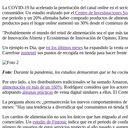
La COVID-19 ha acelerado la penetración del canal
online
en el sect
consumidor. Un estudio realizado por el
Centro de Investigaciones So
ese periodo y un 20% afirmaba haber comprado productos de alimenta
productos para el hogar
online
aumentó un 30% desde el comienzo de
"Probablemente el mundo del
retail
de alimentación sea el que más tard
de Innovación Abierta y Ecosistemas de Innovación de Opinno, Elena R
Un ejemplo es Dia, que
en los últimos meses
ha expandido la venta
o
Carrefour
aumentó
sus puntos de recogida en tienda para hacer frent
Foto
: Durante la pandemia, los estudios demuestran que se ha coci
Por otro lado, a los distribuidores tradicionales se ha sumado Amazon,
alimentación en más de un 160%
. Rodríguez considera que los actor
adoptando
algunas prácticas
de venta digital similares a ellos. El Cor
La pregunta ahora es: ¿permanecerán los nuevos comportamientos de c
meses: "Hay una tendencia a diversificar qué consumimos en tienda fí
Los carritos de alimentación no son los únicos que han migrado al
onl
comerciales. Un
estudio de Fintonic
indica que en el periodo de confi
número de usuarios de estos servicios respecto al año pasado y aume