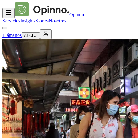
Opinno
Servicios
Insights
Stories
Nosotros
Llámanos
AI Chat