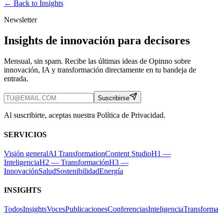
← Back to
Insights
Newsletter
Insights de innovación para decisores
Mensual, sin spam. Recibe las últimas ideas de Opinno sobre
innovación, IA y transformación directamente en tu bandeja de
entrada.
Suscribirse
Al suscribirte, aceptas nuestra Política de Privacidad.
SERVICIOS
Visión general
AI Transformation
Content Studio
H1 —
Inteligencia
H2 — Transformación
H3 —
Innovación
Salud
Sostenibilidad
Energía
INSIGHTS
Todos
Insights
Voces
Publicaciones
Conferencias
Inteligencia
Transforma