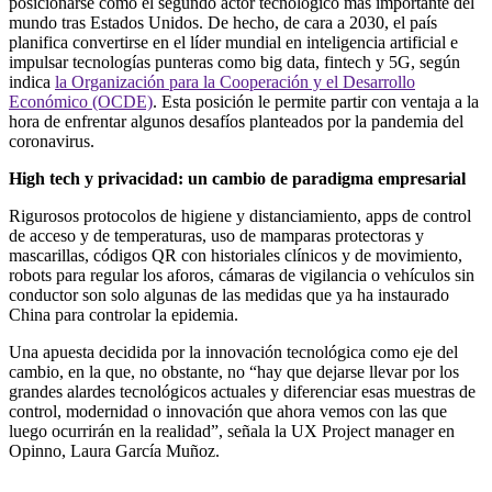
posicionarse como el segundo actor tecnológico más importante del
mundo tras Estados Unidos. De hecho, de cara a 2030, el país
planifica convertirse en el líder mundial en inteligencia artificial e
impulsar tecnologías punteras como big data, fintech y 5G, según
indica
la Organización para la Cooperación y el Desarrollo
Económico (OCDE)
. Esta posición le permite partir con ventaja a la
hora de enfrentar algunos desafíos planteados por la pandemia del
coronavirus.
High tech y privacidad: un cambio de paradigma empresarial
Rigurosos protocolos de higiene y distanciamiento, apps de control
de acceso y de temperaturas, uso de mamparas protectoras y
mascarillas, códigos QR con historiales clínicos y de movimiento,
robots para regular los aforos, cámaras de vigilancia o vehículos sin
conductor son solo algunas de las medidas que ya ha instaurado
China para controlar la epidemia.
Una apuesta decidida por la innovación tecnológica como eje del
cambio, en la que, no obstante, no “hay que dejarse llevar por los
grandes alardes tecnológicos actuales y diferenciar esas muestras de
control, modernidad o innovación que ahora vemos con las que
luego ocurrirán en la realidad”, señala la UX Project manager en
Opinno, Laura García Muñoz.