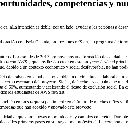
portunidades, competencias y nu
cias.
nLa intención es doble: por un lado, ayudar a las personas a desa
aboración con Isola Catania, promovimos re/Start, un programa de form
uturas. Por eso, desde 2017 promovemos una formación de calidad, acce
imos con AWS y que nos llevó a creer en este proyecto desde el princip
, debido a un contexto económico y social desfavorable, no han podid
erta de trabajo en la nube, sino también reducir la brecha laboral entre 
cilia como escenario del proyecto. Sicilia, de hecho, es actualmente un
ta el 60%, aumentando y acelerando el riesgo de exclusión social. En est
dos los estudiantes de AWS re/Start.
o también empresas que sepan invertir en el futuro de muchos niños y niñ
o empresas que han acogido y apoyado este proyecto.
iniciativa que abre nuevas oportunidades y cambios concretos. Durante
o así los primeros pasos en su trayectoria profesional. La ceremonia no 