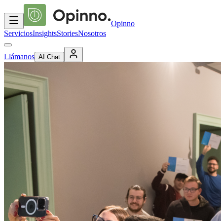
Opinno
Servicios
Insights
Stories
Nosotros
Llámanos
AI Chat