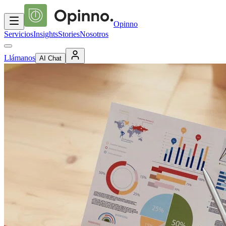
Opinno
Servicios
Insights
Stories
Nosotros
Llámanos
AI Chat