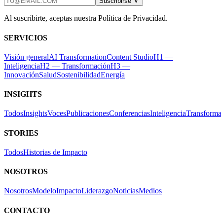
Suscribirse
Al suscribirte, aceptas nuestra Política de Privacidad.
SERVICIOS
Visión general
AI Transformation
Content Studio
H1 —
Inteligencia
H2 — Transformación
H3 —
Innovación
Salud
Sostenibilidad
Energía
INSIGHTS
Todos
Insights
Voces
Publicaciones
Conferencias
Inteligencia
Transforma
STORIES
Todos
Historias de Impacto
NOSOTROS
Nosotros
Modelo
Impacto
Liderazgo
Noticias
Medios
CONTACTO