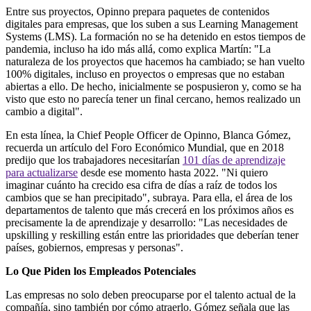
Entre sus proyectos, Opinno prepara paquetes de contenidos
digitales para empresas, que los suben a sus Learning Management
Systems (LMS). La formación no se ha detenido en estos tiempos de
pandemia, incluso ha ido más allá, como explica Martín: "La
naturaleza de los proyectos que hacemos ha cambiado; se han vuelto
100% digitales, incluso en proyectos o empresas que no estaban
abiertas a ello. De hecho, inicialmente se pospusieron y, como se ha
visto que esto no parecía tener un final cercano, hemos realizado un
cambio a digital".
En esta línea, la Chief People Officer de Opinno, Blanca Gómez,
recuerda un artículo del Foro Económico Mundial, que en 2018
predijo que los trabajadores necesitarían
101 días de aprendizaje
para actualizarse
desde ese momento hasta 2022. "Ni quiero
imaginar cuánto ha crecido esa cifra de días a raíz de todos los
cambios que se han precipitado", subraya. Para ella, el área de los
departamentos de talento que más crecerá en los próximos años es
precisamente la de aprendizaje y desarrollo: "Las necesidades de
upskilling y reskilling están entre las prioridades que deberían tener
países, gobiernos, empresas y personas".
Lo Que Piden los Empleados Potenciales
Las empresas no solo deben preocuparse por el talento actual de la
compañía, sino también por cómo atraerlo. Gómez señala que las