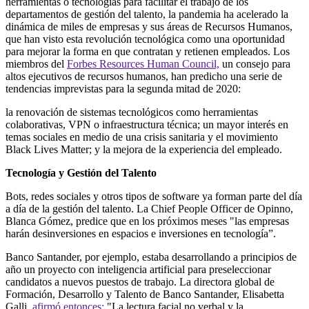
herramientas o tecnologías para facilitar el trabajo de los
departamentos de gestión del talento, la pandemia ha acelerado la
dinámica de miles de empresas y sus áreas de Recursos Humanos,
que han visto esta revolución tecnológica como una oportunidad
para mejorar la forma en que contratan y retienen empleados. Los
miembros del
Forbes Resources Human Council,
un consejo para
altos ejecutivos de recursos humanos, han predicho una serie de
tendencias imprevistas para la segunda mitad de 2020:
la renovación de sistemas tecnológicos como herramientas
colaborativas, VPN o infraestructura técnica; un mayor interés en
temas sociales en medio de una crisis sanitaria y el movimiento
Black Lives Matter; y la mejora de la experiencia del empleado.
Tecnología y Gestión del Talento
Bots, redes sociales y otros tipos de software ya forman parte del día
a día de la gestión del talento. La Chief People Officer de Opinno,
Blanca Gómez, predice que en los próximos meses "las empresas
harán desinversiones en espacios e inversiones en tecnología”.
Banco Santander, por ejemplo, estaba desarrollando a principios de
año un proyecto con inteligencia artificial para preseleccionar
candidatos a nuevos puestos de trabajo. La directora global de
Formación, Desarrollo y Talento de Banco Santander, Elisabetta
Galli,
afirmó entonces:
"La lectura facial no verbal y la