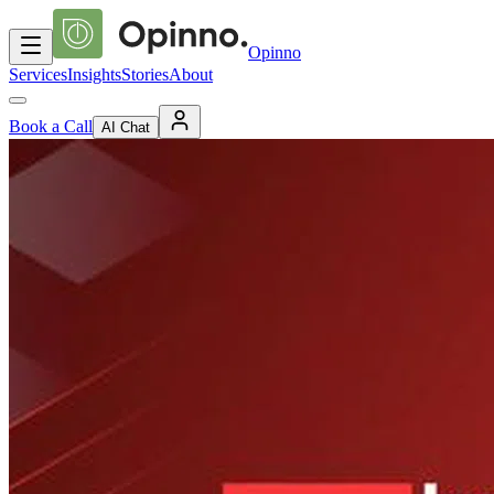
Opinno
Services
Insights
Stories
About
Book a Call
AI Chat