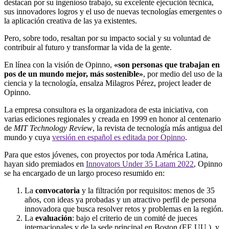
destacan por su ingenioso trabajo, su excelente ejecución técnica,
sus innovadores logros y el uso de nuevas tecnologías emergentes o
la aplicación creativa de las ya existentes.
Pero, sobre todo, resaltan por su impacto social y su voluntad de
contribuir al futuro y transformar la vida de la gente.
En línea con la visión de Opinno,
«son personas que trabajan en
pos de un mundo mejor, más sostenible»
, por medio del uso de la
ciencia y la tecnología, ensalza Milagros Pérez, project leader de
Opinno.
La empresa consultora es la organizadora de esta iniciativa, con
varias ediciones regionales y creada en 1999 en honor al centenario
de
MIT Technology Review
, la revista de tecnología más antigua del
mundo y cuya
versión en español es editada por Opinno
.
Para que estos jóvenes, con proyectos por toda América Latina,
hayan sido premiados en
Innovators Under 35 Latam 2022
, Opinno
se ha encargado de un largo proceso resumido en:
La
convocatoria
y la filtración por requisitos: menos de 35
años, con ideas ya probadas y un atractivo perfil de persona
innovadora que busca resolver retos y problemas en la región.
La
evaluación
: bajo el criterio de un comité de jueces
internacionales y de la sede principal en Boston (EE.UU.), y