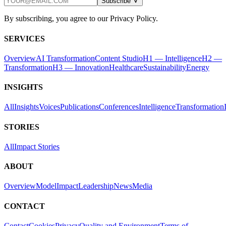
Subscribe
By subscribing, you agree to our Privacy Policy.
SERVICES
Overview
AI Transformation
Content Studio
H1 — Intelligence
H2 —
Transformation
H3 — Innovation
Healthcare
Sustainability
Energy
INSIGHTS
All
Insights
Voices
Publications
Conferences
Intelligence
Transformation
STORIES
All
Impact Stories
ABOUT
Overview
Model
Impact
Leadership
News
Media
CONTACT
Contact
Cookies
Privacy
Quality and Environment
Terms of