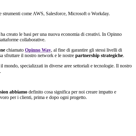
e e strumenti come AWS, Salesforce, Microsoft o Workday.
ha creato le basi per una nuova economia di creativi. In Opinno
iattaforme collaborative.
one
chiamato
Opinno Way
, al fine di garantire gli stessi livelli di
 sfruttare il nostro network e le nostre
partnership strategiche
.
 il mondo, specializzati in diverse aree settoriali e tecnologie. Il nostro
.
ision abbiamo
definito cosa significa per noi creare impatto e
avoro per i clienti, prima e dopo ogni progetto.