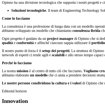
Opinno ha una divisione tecnologica che supporta i nostri progetti e ci 
Soluzioni tecnologiche
.
Il team di Engineering Technology Sol
Come lo facciamo
La consulenza è una professione di lunga data con un modello operati
abbiamo sviluppato un modello che chiamiamo
consulenza ibrida
che
Ogni progetto è guidato da un
project manager
di Opinno che si ded
qualità
e
conformità
e affinché ciascuno sappia utilizzare il
portfoli
Il nostro punto di forza è il
setup dei progetti
. La struttura di Opinno
network di esperti ci rende agili e
scalabili
e allo stesso tempo capaci 
Perché lo facciamo
La nostra
mission
è al centro di tutto ciò che facciamo.
Vogliamo crea
abbiamo elaborato
un modello
che ci aiuta a prendere decisioni strate
Le nostre persone condividono la cultura e i valori
di Opinno che r
Editorial horizon
Innovation