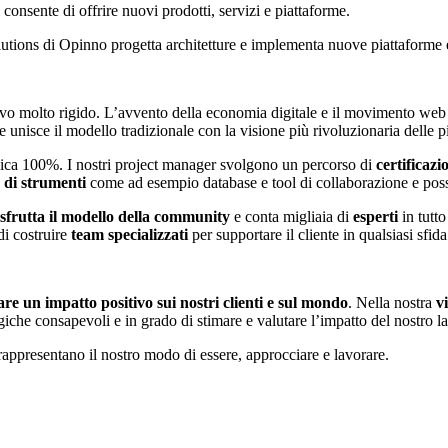
consente di offrire nuovi prodotti, servizi e piattaforme.
utions di Opinno progetta architetture e implementa nuove piattaform
vo molto rigido. L’avvento della economia digitale e il movimento web 
 unisce il modello tradizionale con la visione più rivoluzionaria delle p
ica 100%. I nostri project manager svolgono un percorso di
certificazi
o di strumenti
come ad esempio database e tool di collaborazione e possa
sfrutta il modello della community
e conta migliaia di
esperti
in tutto
di costruire
team specializzati
per supportare il cliente in qualsiasi sfida
re un impatto positivo sui nostri clienti e sul mondo
. Nella nostra
v
giche consapevoli e in grado di stimare e valutare l’impatto del nostro l
appresentano il nostro modo di essere, approcciare e lavorare.