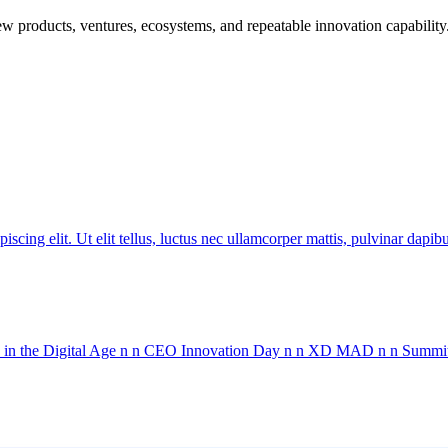
w products, ventures, ecosystems, and repeatable innovation capability
ing elit. Ut elit tellus, luctus nec ullamcorper mattis, pulvinar 
in the Digital Age n n CEO Innovation Day n n XD MAD n n Summit 