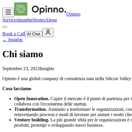
Opinno
Services
Insights
Stories
About
Book a Call
AI Chat
←
Insights
Chi siamo
September 23, 2023
Insights
Opinno è una global company di consulenza nata nella Silicon Valley 
Cosa facciamo
Open Innovation.
Capire il mercato è il punto di partenza per 
collabora con l'ecosistema delle startup.
Transformation.
Aiutiamo a trasformare le organizzazioni, cos
reinventando processi e modi di lavorare per aiutare i nostri client
Venture building.
La più grande sfida per le organizzazioni è 
prodotti, prototipi o sviluppando nuovi business.