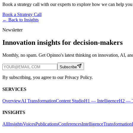
Book a strategy call with our experts to explore how we can help you
Book a Strategy Call
← Back to
Insights
Newsletter
Innovation insights for decision-makers
Monthly, no spam. Get Opinno's latest thinking on innovation, AI, and
Subscribe
By subscribing, you agree to our Privacy Policy.
SERVICES
Overview
AI Transformation
Content Studio
H1 — Intelligence
H2 — T
INSIGHTS
All
Insights
Voices
Publications
Conferences
Intelligence
Transformation