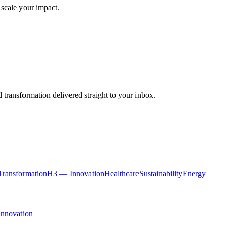
 scale your impact.
 transformation delivered straight to your inbox.
ransformation
H3 — Innovation
Healthcare
Sustainability
Energy
Innovation