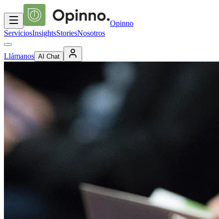
Opinno
Servicios
Insights
Stories
Nosotros
Llámanos
AI Chat