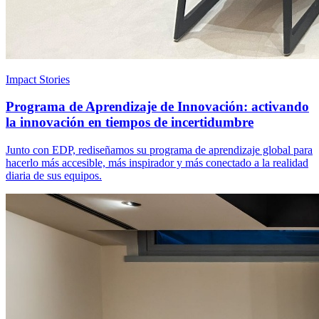
Impact Stories
Programa de Aprendizaje de Innovación: activando
la innovación en tiempos de incertidumbre
Junto con EDP, rediseñamos su programa de aprendizaje global para
hacerlo más accesible, más inspirador y más conectado a la realidad
diaria de sus equipos.