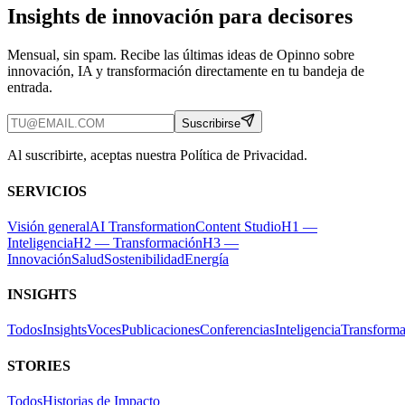
Insights de innovación para decisores
Mensual, sin spam. Recibe las últimas ideas de Opinno sobre
innovación, IA y transformación directamente en tu bandeja de
entrada.
Suscribirse
Al suscribirte, aceptas nuestra Política de Privacidad.
SERVICIOS
Visión general
AI Transformation
Content Studio
H1 —
Inteligencia
H2 — Transformación
H3 —
Innovación
Salud
Sostenibilidad
Energía
INSIGHTS
Todos
Insights
Voces
Publicaciones
Conferencias
Inteligencia
Transforma
STORIES
Todos
Historias de Impacto