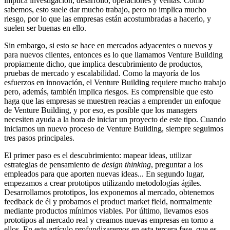
implica investigación, desarrollo, operaciones y ventas. Como
sabemos, esto suele dar mucho trabajo, pero no implica mucho
riesgo, por lo que las empresas están acostumbradas a hacerlo, y
suelen ser buenas en ello.
Sin embargo, si esto se hace en mercados adyacentes o nuevos y
para nuevos clientes, entonces es lo que llamamos Venture Building
propiamente dicho, que implica descubrimiento de productos,
pruebas de mercado y escalabilidad. Como la mayoría de los
esfuerzos en innovación, el Venture Building requiere mucho trabajo
pero, además, también implica riesgos. Es comprensible que esto
haga que las empresas se muestren reacias a emprender un enfoque
de Venture Building, y por eso, es posible que los managers
necesiten ayuda a la hora de iniciar un proyecto de este tipo. Cuando
iniciamos un nuevo proceso de Venture Building, siempre seguimos
tres pasos principales.
El primer paso es el descubrimiento: mapear ideas, utilizar
estrategias de pensamiento de
design thinking
, preguntar a los
empleados para que aporten nuevas ideas... En segundo lugar,
empezamos a crear prototipos utilizando metodologías ágiles.
Desarrollamos prototipos, los exponemos al mercado, obtenemos
feedback de él y probamos el product market field, normalmente
mediante productos mínimos viables. Por último, llevamos esos
prototipos al mercado real y creamos nuevas empresas en torno a
ellos. En este artículo profundizaremos en esta tercera fase, que es