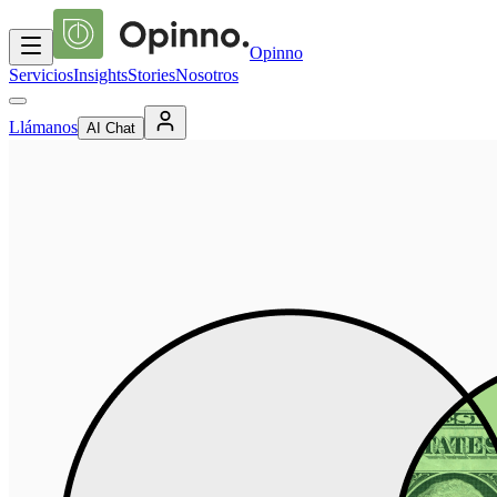
Opinno
Servicios
Insights
Stories
Nosotros
Llámanos
AI Chat