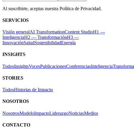
Al suscribirte, aceptas nuestra Política de Privacidad.
SERVICIOS
Visión general
AI Transformation
Content Studio
H1 —
Inteligencia
H2 — Transformación
H3 —
Innovación
Salud
Sostenibilidad
Energía
INSIGHTS
Todos
Insights
Voces
Publicaciones
Conferencias
Inteligencia
Transforma
STORIES
Todos
Historias de Impacto
NOSOTROS
Nosotros
Modelo
Impacto
Liderazgo
Noticias
Medios
CONTACTO