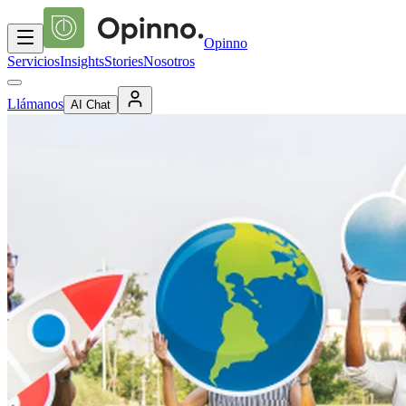
Opinno
Servicios
Insights
Stories
Nosotros
Llámanos
AI Chat