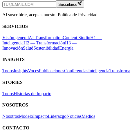
Suscribirse
Al suscribirte, aceptas nuestra Política de Privacidad.
SERVICIOS
Visión general
AI Transformation
Content Studio
H1 —
Inteligencia
H2 — Transformación
H3 —
Innovación
Salud
Sostenibilidad
Energía
INSIGHTS
Todos
Insights
Voces
Publicaciones
Conferencias
Inteligencia
Transforma
STORIES
Todos
Historias de Impacto
NOSOTROS
Nosotros
Modelo
Impacto
Liderazgo
Noticias
Medios
CONTACTO