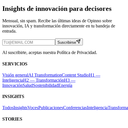
Insights de innovación para decisores
Mensual, sin spam. Recibe las últimas ideas de Opinno sobre
innovación, IA y transformación directamente en tu bandeja de
entrada.
Suscribirse
Al suscribirte, aceptas nuestra Política de Privacidad.
SERVICIOS
Visión general
AI Transformation
Content Studio
H1 —
Inteligencia
H2 — Transformación
H3 —
Innovación
Salud
Sostenibilidad
Energía
INSIGHTS
Todos
Insights
Voces
Publicaciones
Conferencias
Inteligencia
Transforma
STORIES