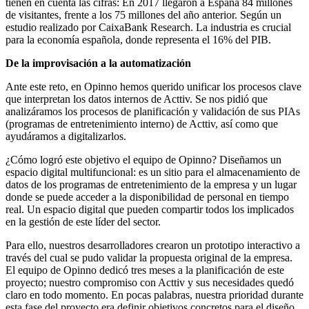
tienen en cuenta las cifras: En 2017 llegaron a España 84 millones
de visitantes, frente a los 75 millones del año anterior. Según un
estudio realizado por CaixaBank Research. La industria es crucial
para la economía española, donde representa el 16% del PIB.
De la improvisación a la automatización
Ante este reto, en Opinno hemos querido unificar los procesos clave
que interpretan los datos internos de Acttiv. Se nos pidió que
analizáramos los procesos de planificación y validación de sus PIAs
(programas de entretenimiento interno) de Acttiv, así como que
ayudáramos a digitalizarlos.
¿Cómo logró este objetivo el equipo de Opinno? Diseñamos un
espacio digital multifuncional: es un sitio para el almacenamiento de
datos de los programas de entretenimiento de la empresa y un lugar
donde se puede acceder a la disponibilidad de personal en tiempo
real. Un espacio digital que pueden compartir todos los implicados
en la gestión de este líder del sector.
Para ello, nuestros desarrolladores crearon un prototipo interactivo a
través del cual se pudo validar la propuesta original de la empresa.
El equipo de Opinno dedicó tres meses a la planificación de este
proyecto; nuestro compromiso con Acttiv y sus necesidades quedó
claro en todo momento. En pocas palabras, nuestra prioridad durante
esta fase del proyecto era definir objetivos concretos para el diseño