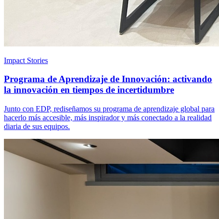
Impact Stories
Programa de Aprendizaje de Innovación: activando
la innovación en tiempos de incertidumbre
Junto con EDP, rediseñamos su programa de aprendizaje global para
hacerlo más accesible, más inspirador y más conectado a la realidad
diaria de sus equipos.