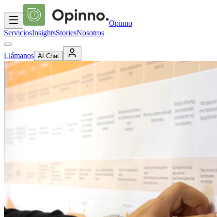
Opinno
Servicios
Insights
Stories
Nosotros
Llámanos
AI Chat