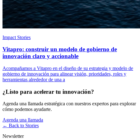
Impact Stories
Vitapro: construir un modelo de gobierno de
innovación claro y accionable
Acompañamos a Vitapro en el diseño de su estrategia y modelo de
gobierno de innovación para alinear visión, prioridades, roles y
herramientas alrededor de una a
¿Listo para acelerar tu innovación?
Agenda una llamada estratégica con nuestros expertos para explorar
cómo podemos ayudarte.
Agenda una llamada
← Back to
Stories
Newsletter