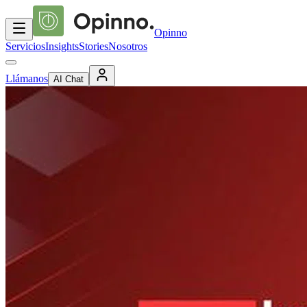
Opinno
Servicios
Insights
Stories
Nosotros
Llámanos
AI Chat