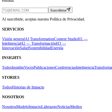
entrada.
Suscribirse
Al suscribirte, aceptas nuestra Política de Privacidad.
SERVICIOS
Visión general
AI Transformation
Content Studio
H1 —
Inteligencia
H2 — Transformación
H3 —
Innovación
Salud
Sostenibilidad
Energía
INSIGHTS
Todos
Insights
Voces
Publicaciones
Conferencias
Inteligencia
Transforma
STORIES
Todos
Historias de Impacto
NOSOTROS
Nosotros
Modelo
Impacto
Liderazgo
Noticias
Medios