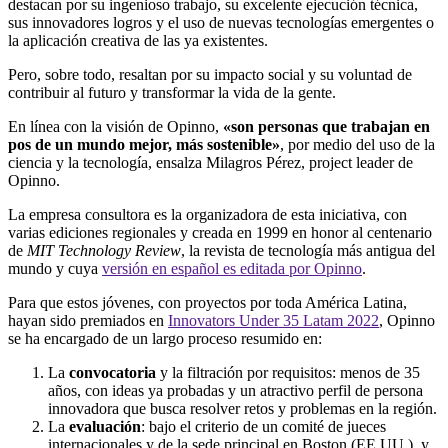
destacan por su ingenioso trabajo, su excelente ejecución técnica,
sus innovadores logros y el uso de nuevas tecnologías emergentes o
la aplicación creativa de las ya existentes.
Pero, sobre todo, resaltan por su impacto social y su voluntad de
contribuir al futuro y transformar la vida de la gente.
En línea con la visión de Opinno,
«son personas que trabajan en
pos de un mundo mejor, más sostenible»
, por medio del uso de la
ciencia y la tecnología, ensalza Milagros Pérez, project leader de
Opinno.
La empresa consultora es la organizadora de esta iniciativa, con
varias ediciones regionales y creada en 1999 en honor al centenario
de
MIT Technology Review
, la revista de tecnología más antigua del
mundo y cuya
versión en español es editada por Opinno
.
Para que estos jóvenes, con proyectos por toda América Latina,
hayan sido premiados en
Innovators Under 35 Latam 2022
, Opinno
se ha encargado de un largo proceso resumido en:
La
convocatoria
y la filtración por requisitos: menos de 35
años, con ideas ya probadas y un atractivo perfil de persona
innovadora que busca resolver retos y problemas en la región.
La
evaluación
: bajo el criterio de un comité de jueces
internacionales y de la sede principal en Boston (EE.UU.), y