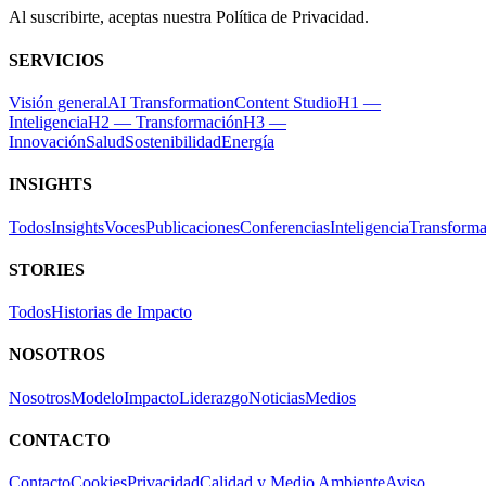
Al suscribirte, aceptas nuestra Política de Privacidad.
SERVICIOS
Visión general
AI Transformation
Content Studio
H1 —
Inteligencia
H2 — Transformación
H3 —
Innovación
Salud
Sostenibilidad
Energía
INSIGHTS
Todos
Insights
Voces
Publicaciones
Conferencias
Inteligencia
Transforma
STORIES
Todos
Historias de Impacto
NOSOTROS
Nosotros
Modelo
Impacto
Liderazgo
Noticias
Medios
CONTACTO
Contacto
Cookies
Privacidad
Calidad y Medio Ambiente
Aviso