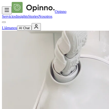
Opinno
Servicios
Insights
Stories
Nosotros
Llámanos
AI Chat