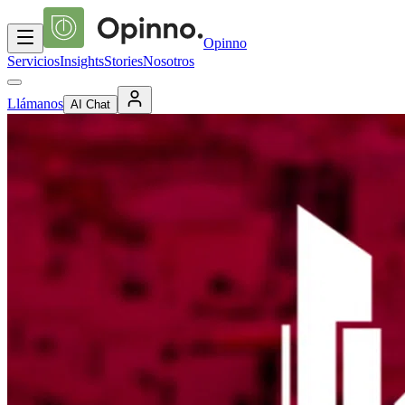
Opinno
Servicios
Insights
Stories
Nosotros
Llámanos
AI Chat