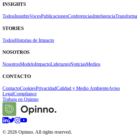
INSIGHTS
Todos
Insights
Voces
Publicaciones
Conferencias
Inteligencia
Transforma
STORIES
Todos
Historias de Impacto
NOSOTROS
Nosotros
Modelo
Impacto
Liderazgo
Noticias
Medios
CONTACTO
Contacto
Cookies
Privacidad
Calidad y Medio Ambiente
Aviso
Legal
Compliance
Trabaja en Opinno
©
2026
Opinno. All rights reserved.