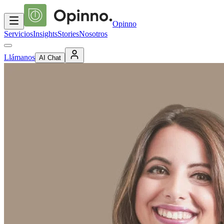
Opinno
Servicios
Insights
Stories
Nosotros
Llámanos
AI Chat