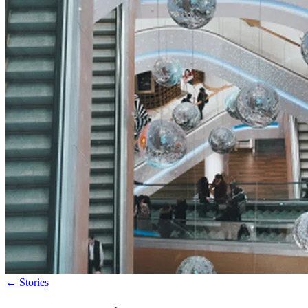
←
Stories