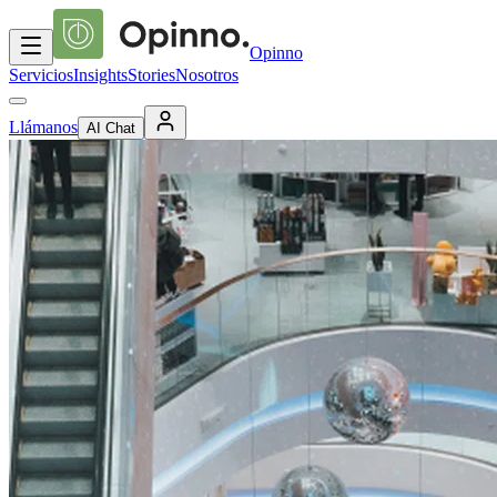
Opinno
Servicios
Insights
Stories
Nosotros
Llámanos
AI Chat