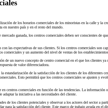
iales
ización de los horarios comerciales de los minoristas en la calle y la cr
ta en nuestro país y en el resto del mundo.
de mercado ganada, los centros comerciales deben ser conscientes de qu
n las expectativas de sus clientes. Si los centros comerciales son capac
s comerciales y un aumento del nivel de ventas de los establecimientos
ción de un nuevo concepto de centro comercial en el que los clientes y
ropuesta de valor diferenciadora.
a estandarización de la satisfacción de los clientes de los diferentes c
comerciales. Esto permitirá que los centros comerciales se ajusten y evol
tar en centros comerciales en función de las tendencias. La información 
 adaptar la iniciativa a las necesidades del cliente.
ades de los clientes potenciales y observar a los actores del sector a 
r para la satisfacción del cliente. Este marco de trabajo ayuda en el d