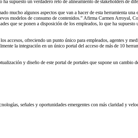
jo ha supuesto un verdadero reto de alineamiento de stakeholders de di
ado mucho algunos aspectos que van a hacer de esta herramienta una exp
e nuevos modelos de consumo de contenidos.” Afirma Carmen Arroyal, C
dades que se ponen a disposición de los empleados, lo que ha supuesto u
e los accesos, ofreciendo un punto único para empleados, agentes y medi
almente la integración en un único portal del acceso de más de 10 herra
alización y diseño de este portal de portales que supone un cambio de
nologías, señales y oportunidades emergentes con más claridad y velo