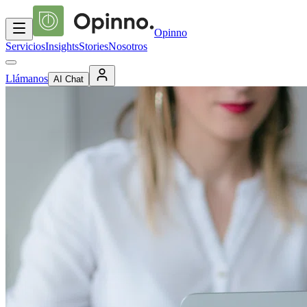
Opinno
Servicios
Insights
Stories
Nosotros
Llámanos
AI Chat