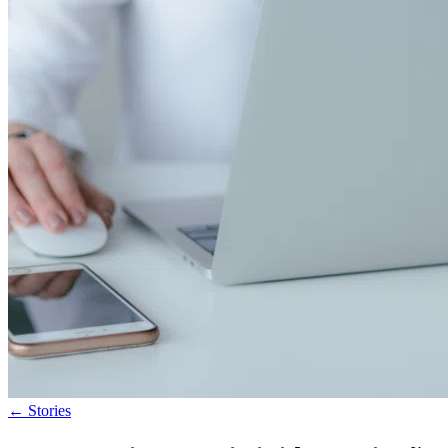
←
Stories