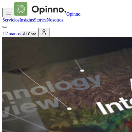
Opinno
Servicios
Insights
Stories
Nosotros
Llámanos
AI Chat