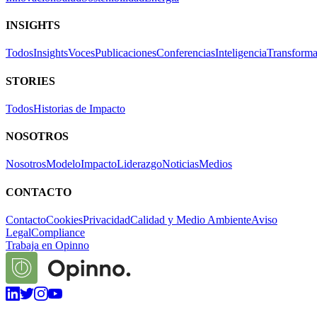
INSIGHTS
Todos
Insights
Voces
Publicaciones
Conferencias
Inteligencia
Transforma
STORIES
Todos
Historias de Impacto
NOSOTROS
Nosotros
Modelo
Impacto
Liderazgo
Noticias
Medios
CONTACTO
Contacto
Cookies
Privacidad
Calidad y Medio Ambiente
Aviso
Legal
Compliance
Trabaja en Opinno