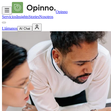
Opinno
Servicios
Insights
Stories
Nosotros
Llámanos
AI Chat