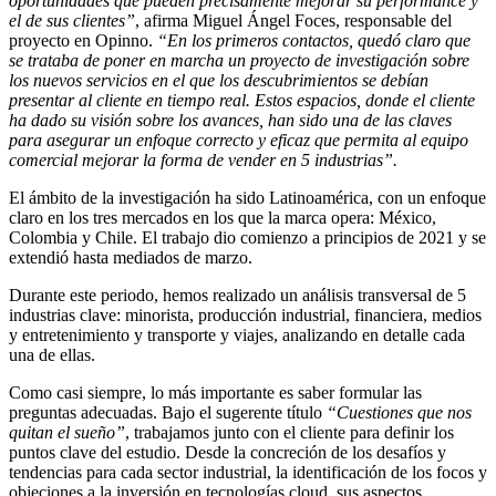
oportunidades que pueden precisamente mejorar su performance y
el de sus clientes”
, afirma Miguel Ángel Foces, responsable del
proyecto en Opinno.
“En los primeros contactos, quedó claro que
se trataba de poner en marcha un proyecto de investigación sobre
los nuevos servicios en el que los descubrimientos se debían
presentar al cliente en tiempo real. Estos espacios, donde el cliente
ha dado su visión sobre los avances, han sido una de las claves
para asegurar un enfoque correcto y eficaz que permita al equipo
comercial mejorar la forma de vender en 5 industrias”.
El ámbito de la investigación ha sido Latinoamérica, con un enfoque
claro en los tres mercados en los que la marca opera: México,
Colombia y Chile. El trabajo dio comienzo a principios de 2021 y se
extendió hasta mediados de marzo.
Durante este periodo, hemos realizado un análisis transversal de 5
industrias clave: minorista, producción industrial, financiera, medios
y entretenimiento y transporte y viajes, analizando en detalle cada
una de ellas.
Como casi siempre, lo más importante es saber formular las
preguntas adecuadas. Bajo el sugerente título
“Cuestiones que nos
quitan el sueño”
, trabajamos junto con el cliente para definir los
puntos clave del estudio. Desde la concreción de los desafíos y
tendencias para cada sector industrial, la identificación de los focos y
objeciones a la inversión en tecnologías cloud, sus aspectos