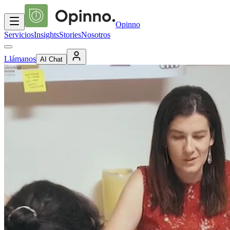
Opinno
Servicios
Insights
Stories
Nosotros
Llámanos
AI Chat