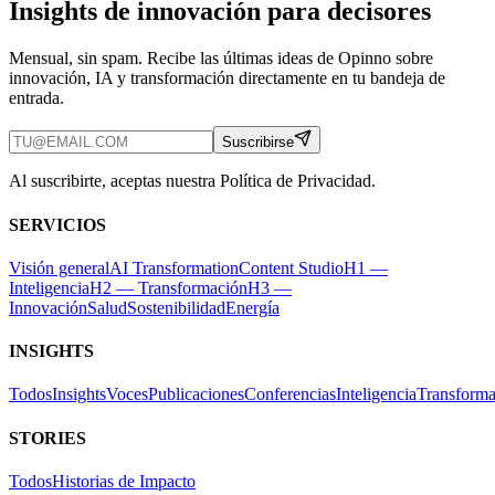
Insights de innovación para decisores
Mensual, sin spam. Recibe las últimas ideas de Opinno sobre
innovación, IA y transformación directamente en tu bandeja de
entrada.
Suscribirse
Al suscribirte, aceptas nuestra Política de Privacidad.
SERVICIOS
Visión general
AI Transformation
Content Studio
H1 —
Inteligencia
H2 — Transformación
H3 —
Innovación
Salud
Sostenibilidad
Energía
INSIGHTS
Todos
Insights
Voces
Publicaciones
Conferencias
Inteligencia
Transforma
STORIES
Todos
Historias de Impacto