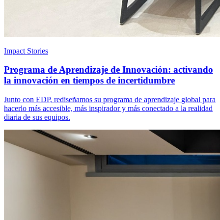
Impact Stories
Programa de Aprendizaje de Innovación: activando
la innovación en tiempos de incertidumbre
Junto con EDP, rediseñamos su programa de aprendizaje global para
hacerlo más accesible, más inspirador y más conectado a la realidad
diaria de sus equipos.