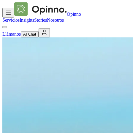
Opinno
Servicios
Insights
Stories
Nosotros
Llámanos
AI Chat